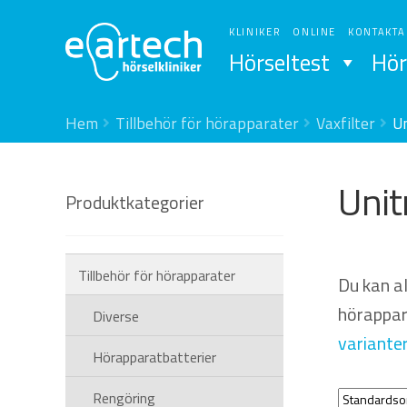
Hoppa
Hoppa
till
till
KLINIKER
ONLINE
KONTAKTA
navigering
innehåll
Hörseltest
Hör
Hem
Tillbehör för hörapparater
Vaxfilter
U
Unit
Produktkategorier
Tillbehör för hörapparater
Du kan a
hörappara
Diverse
variante
Hörapparatbatterier
Rengöring