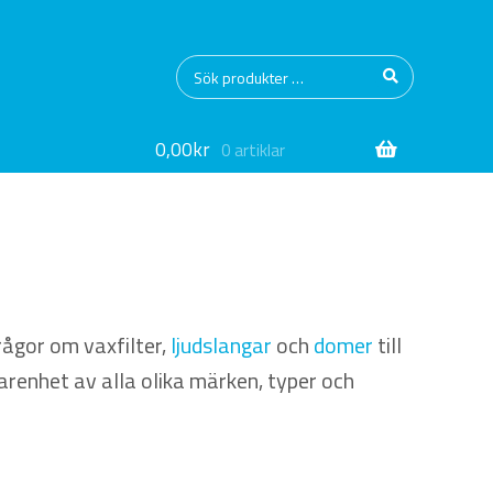
Sök
Sök
efter:
0,00
kr
0 artiklar
rågor om vaxfilter,
ljudslangar
och
domer
till
arenhet av alla olika märken, typer och