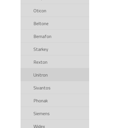
Oticon
Beltone
Bernafon
Starkey
Rexton
Unitron
Sivantos
Phonak
Siemens
Widex