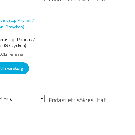
Cerustop Phonak /
n (8 stycken)
00
kr
inkl. moms
till i varukorg
Endast ett sökresultat