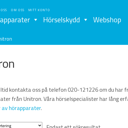
 OSS
OM OSS
MITT KONTO
apparater
Hörselskydd
Webshop
nitron
ron
lltid kontakta oss på telefon 020-121226 om du har f
ter från Unitron. Våra hörselspecialister har lång erf
r av hörapparater
.
Endast ett sökresultat