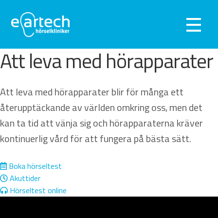
Hoppa
Hoppa
till
till
Meny
navigering
innehåll
Exp
Hörseltest
Att leva med hörapparater
und
Exp
Hörapparater
Att leva med hörapparater blir för många ett
und
Behöver jag hörapparat?
återupptäckande av världen omkring oss, men det
kan ta tid att vänja sig och hörapparaterna kräver
Att leva med hörapparater
kontinuerlig vård för att fungera på bästa sätt.
Vilken hörapparat är bäst för mig?
Boka hörseltest
Akuttider
Typer av hörapparater
Hörseltest online
Tillverkare av hörapparater