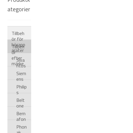
ategorier
Tillbeh
ör för
hörapp
Tillbeh
arater
ör
efter
Siva
märke
ntos
Siem
ens
Philip
s
Belt
one
Bern
afon
Phon
ak