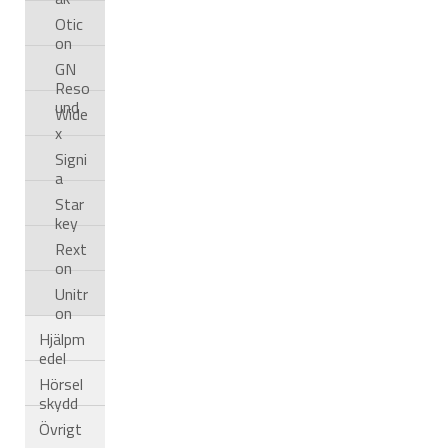
Otic
on
GN
Reso
und
Wide
x
Signi
a
Star
key
Rext
on
Unitr
on
Hjälpm
edel
Hörsel
skydd
Övrigt