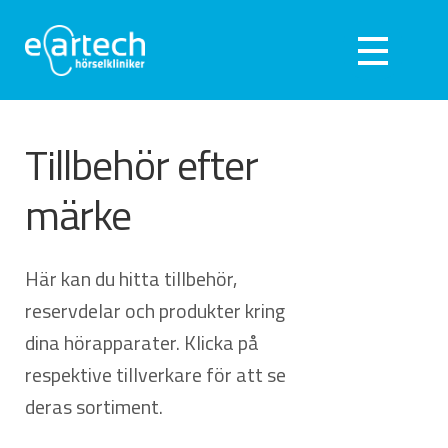
Hoppa
Hoppa
till
till
Meny
navigering
innehåll
Expan
Hörseltest
Tillbehör efter
under
Expan
Hörapparater
märke
under
Expan
Hörselskydd
under
Webshop
Här kan du hitta tillbehör,
reservdelar och produkter kring
Kliniker
dina hörapparater. Klicka på
respektive tillverkare för att se
Om oss
deras sortiment.
Kontakta oss