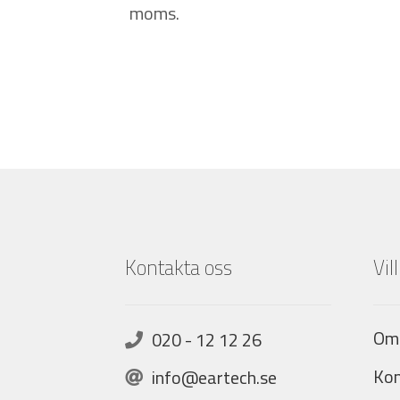
moms.
Kontakta oss
Vil
Om
020 - 12 12 26
Kon
info@eartech.se