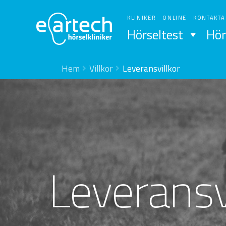
Hoppa
Hoppa
till
till
KLINIKER
ONLINE
KONTAKTA
navigering
innehåll
Hörseltest
Hör
Hem
Villkor
Leveransvillkor
Leveransv