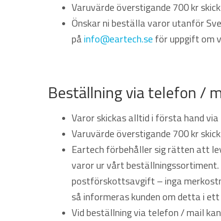
Varuvärde överstigande 700 kr skic
Önskar ni beställa varor utanför Sv
på
info@eartech.se
för uppgift om v
Beställning via telefon / m
Varor skickas alltid i första hand via 
Varuvärde överstigande 700 kr skic
Eartech förbehåller sig rätten att l
varor ur vårt beställningssortiment. 
postförskottsavgift – inga merkostn
så informeras kunden om detta i et
Vid beställning via telefon / mail ka