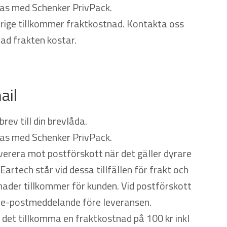
kas med Schenker PrivPack.
erige tillkommer fraktkostnad. Kontakta oss
ad frakten kostar.
ail
brev till din brevlåda.
kas med Schenker PrivPack.
everera mot postförskott när det gäller dyrare
Eartech står vid dessa tillfällen för frakt och
ader tillkommer för kunden. Vid postförskott
t e-postmeddelande före leveransen.
n det tillkomma en fraktkostnad på 100 kr inkl