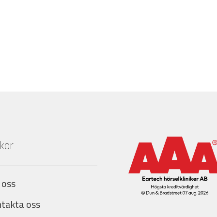
lkor
 oss
takta oss