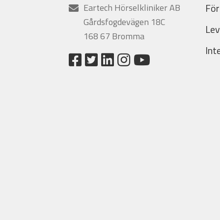
För
Eartech Hörselkliniker AB
Gårdsfogdevägen 18C
Lev
168 67 Bromma
Int