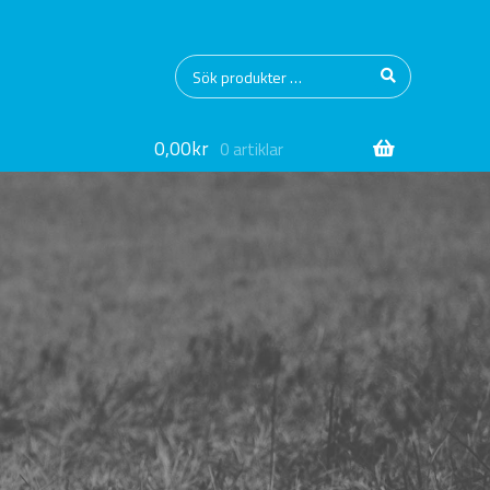
Sök
Sök
efter:
0,00
kr
0 artiklar