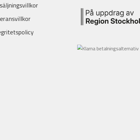
säljningsvillkor
eransvillkor
egritetspolicy