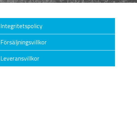
Integritetspolicy
Försäljningsvillkor
Leveransvillkor