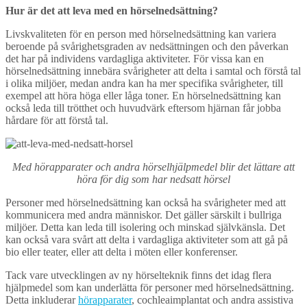
Hur är det att leva med en hörselnedsättning?
Livskvaliteten för en person med hörselnedsättning kan variera
beroende på svårighetsgraden av nedsättningen och den påverkan
det har på individens vardagliga aktiviteter. För vissa kan en
hörselnedsättning innebära svårigheter att delta i samtal och förstå tal
i olika miljöer, medan andra kan ha mer specifika svårigheter, till
exempel att höra höga eller låga toner. En hörselnedsättning kan
också leda till trötthet och huvudvärk eftersom hjärnan får jobba
hårdare för att förstå tal.
Med hörapparater och andra hörselhjälpmedel blir det lättare att
höra för dig som har nedsatt hörsel
Personer med hörselnedsättning kan också ha svårigheter med att
kommunicera med andra människor. Det gäller särskilt i bullriga
miljöer. Detta kan leda till isolering och minskad självkänsla. Det
kan också vara svårt att delta i vardagliga aktiviteter som att gå på
bio eller teater, eller att delta i möten eller konferenser.
Tack vare utvecklingen av ny hörselteknik finns det idag flera
hjälpmedel som kan underlätta för personer med hörselnedsättning.
Detta inkluderar
hörapparater
, cochleaimplantat och andra assistiva