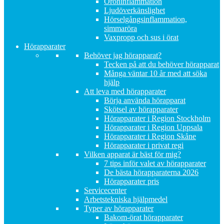
Öroninflammation
Ljudöverkänslighet
Hörselgångsinflammation,
simmaröra
Vaxpropp och sus i örat
Hörapparater
Behöver jag hörapparat?
Tecken på att du behöver hörapparat
Många väntar 10 år med att söka
hjälp
Att leva med hörapparater
Börja använda hörapparat
Skötsel av hörapparater
Hörapparater i Region Stockholm
Hörapparater i Region Uppsala
Hörapparater i Region Skåne
Hörapparater i privat regi
Vilken apparat är bäst för mig?
7 tips inför valet av hörapparater
De bästa hörapparaterna 2026
Hörapparater pris
Servicecenter
Arbetstekniska hjälpmedel
Typer av hörapparater
Bakom-örat hörapparater