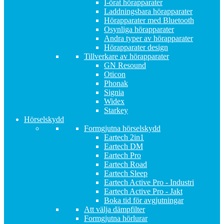
I-örat hörapparater
Laddningsbara hörapparater
Hörapparater med Bluetooth
Osynliga hörapparater
Andra typer av hörapparater
Hörapparater design
Tillverkare av hörapparater
GN Resound
Oticon
Phonak
Signia
Widex
Starkey
Hörselskydd
Formgjutna hörselskydd
Eartech 2in1
Eartech DM
Eartech Pro
Eartech Road
Eartech Sleep
Eartech Active Pro - Industri
Eartech Active Pro - Jakt
Boka tid för avgjutningar
Att välja dämpfilter
Formgjutna hörlurar