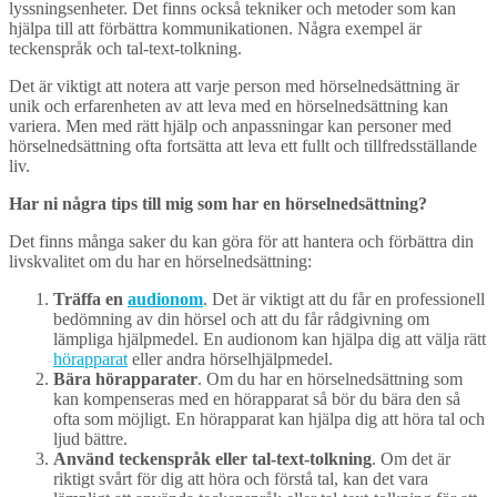
lyssningsenheter. Det finns också tekniker och metoder som kan
hjälpa till att förbättra kommunikationen. Några exempel är
teckenspråk och tal-text-tolkning.
Det är viktigt att notera att varje person med hörselnedsättning är
unik och erfarenheten av att leva med en hörselnedsättning kan
variera. Men med rätt hjälp och anpassningar kan personer med
hörselnedsättning ofta fortsätta att leva ett fullt och tillfredsställande
liv.
Har ni några tips till mig som har en hörselnedsättning?
Det finns många saker du kan göra för att hantera och förbättra din
livskvalitet om du har en hörselnedsättning:
Träffa en
audionom
. Det är viktigt att du får en professionell
bedömning av din hörsel och att du får rådgivning om
lämpliga hjälpmedel. En audionom kan hjälpa dig att välja rätt
hörapparat
eller andra hörselhjälpmedel.
Bära hörapparater
. Om du har en hörselnedsättning som
kan kompenseras med en hörapparat så bör du bära den så
ofta som möjligt. En hörapparat kan hjälpa dig att höra tal och
ljud bättre.
Använd teckenspråk eller tal-text-tolkning
. Om det är
riktigt svårt för dig att höra och förstå tal, kan det vara