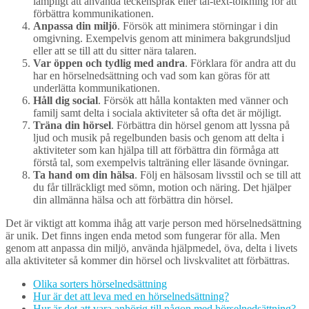
lämpligt att använda teckenspråk eller tal-text-tolkning för att
förbättra kommunikationen.
Anpassa din miljö
. Försök att minimera störningar i din
omgivning. Exempelvis genom att minimera bakgrundsljud
eller att se till att du sitter nära talaren.
Var öppen och tydlig med andra
. Förklara för andra att du
har en hörselnedsättning och vad som kan göras för att
underlätta kommunikationen.
Håll dig social
. Försök att hålla kontakten med vänner och
familj samt delta i sociala aktiviteter så ofta det är möjligt.
Träna din hörsel
. Förbättra din hörsel genom att lyssna på
ljud och musik på regelbunden basis och genom att delta i
aktiviteter som kan hjälpa till att förbättra din förmåga att
förstå tal, som exempelvis talträning eller läsande övningar.
Ta hand om din hälsa
. Följ en hälsosam livsstil och se till att
du får tillräckligt med sömn, motion och näring. Det hjälper
din allmänna hälsa och att förbättra din hörsel.
Det är viktigt att komma ihåg att varje person med hörselnedsättning
är unik. Det finns ingen enda metod som fungerar för alla. Men
genom att anpassa din miljö, använda hjälpmedel, öva, delta i livets
alla aktiviteter så kommer din hörsel och livskvalitet att förbättras.
Olika sorters hörselnedsättning
Hur är det att leva med en hörselnedsättning?
Hur är det att vara anhörig till någon med hörselnedsättning?