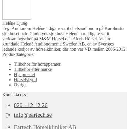
Heléne Ljung
Leg. Audionom Heléne tidigare varit chefsaudionom på Karolinska
sjukhuset och Danderyds sjukhus. Helené har tidigare varit
verksamhetschef på M&M Hörsel och Aleris Hörsel. Vidare
grundade Helené Audionomerna Sweden AB, en av Sveriges
ledande kedjor av hörselkliniker, där hon var VD mellan 2006-2012.
Produktkategorier
Tillbehör för hörapparater
Tillbehör efter märke
Hjälpmedel
Hörselskydd
Övrigt
Kontakta oss
020 - 12 12 26
info@eartech.se
Eartech Hörselkliniker AB