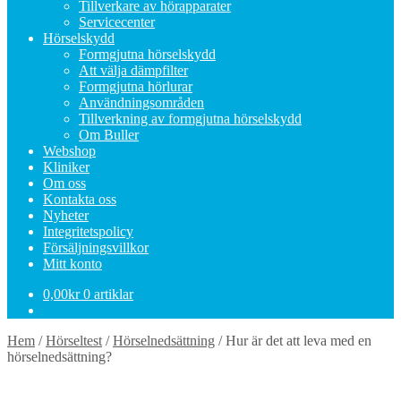
Tillverkare av hörapparater
Servicecenter
Hörselskydd
Formgjutna hörselskydd
Att välja dämpfilter
Formgjutna hörlurar
Användningsområden
Tillverkning av formgjutna hörselskydd
Om Buller
Webshop
Kliniker
Om oss
Kontakta oss
Nyheter
Integritetspolicy
Försäljningsvillkor
Mitt konto
0,00
kr
0 artiklar
Hem
/
Hörseltest
/
Hörselnedsättning
/
Hur är det att leva med en
hörselnedsättning?