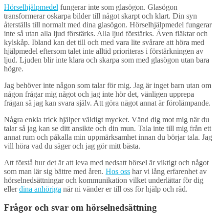
Hörselhjälpmedel
fungerar inte som glasögon. Glasögon
transformerar oskarpa bilder till något skarpt och klart. Din syn
återställs till normalt med dina glasögon. Hörselhjälpmedel fungerar
inte så utan alla ljud förstärks. Alla ljud förstärks. Även fläktar och
kylskåp. Ibland kan det till och med vara lite svårare att höra med
hjälpmedel eftersom talet inte alltid prioriteras i förstärkningen av
ljud. Ljuden blir inte klara och skarpa som med glasögon utan bara
högre.
Jag behöver inte någon som talar för mig. Jag är inget barn utan om
någon frågar mig något och jag inte hör det, vänligen upprepa
frågan så jag kan svara själv. Att göra något annat är förolämpande.
Några enkla trick hjälper väldigt mycket. Vänd dig mot mig när du
talar så jag kan se ditt ansikte och din mun. Tala inte till mig från ett
annat rum och påkalla min uppmärksamhet innan du börjar tala. Jag
vill höra vad du säger och jag gör mitt bästa.
Att förstå hur det är att leva med nedsatt hörsel är viktigt och något
som man lär sig bättre med åren.
Hos oss
har vi lång erfarenhet av
hörselnedsättningar och kommunikation vilket underlättar för dig
eller
dina anhöriga
när ni vänder er till oss för hjälp och råd.
Frågor och svar om hörselnedsättning