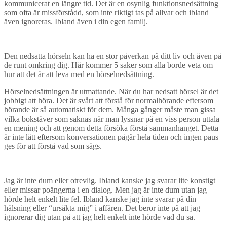
kommunicerat en längre tid. Det är en osynlig funktionsnedsättning
som ofta är missförstådd, som inte riktigt tas på allvar och ibland
även ignoreras. Ibland även i din egen familj.
Den nedsatta hörseln kan ha en stor påverkan på ditt liv och även på
de runt omkring dig. Här kommer 5 saker som alla borde veta om
hur att det är att leva med en hörselnedsättning.
Hörselnedsättningen är utmattande. När du har nedsatt hörsel är det
jobbigt att höra. Det är svårt att förstå för normalhörande eftersom
hörande är så automatiskt för dem. Många gånger måste man gissa
vilka bokstäver som saknas när man lyssnar på en viss person uttala
en mening och att genom detta försöka förstå sammanhanget. Detta
är inte lätt eftersom konversationen pågår hela tiden och ingen paus
ges för att förstå vad som sägs.
Jag är inte dum eller otrevlig. Ibland kanske jag svarar lite konstigt
eller missar poängerna i en dialog. Men jag är inte dum utan jag
hörde helt enkelt lite fel. Ibland kanske jag inte svarar på din
hälsning eller “ursäkta mig” i affären. Det beror inte på att jag
ignorerar dig utan på att jag helt enkelt inte hörde vad du sa.