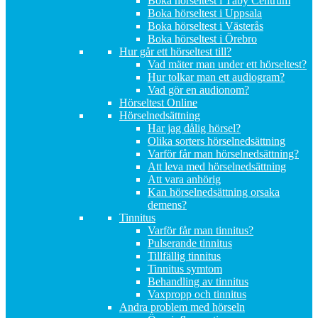
Boka hörseltest i Täby Centrum
Boka hörseltest i Uppsala
Boka hörseltest i Västerås
Boka hörseltest i Örebro
Hur går ett hörseltest till?
Vad mäter man under ett hörseltest?
Hur tolkar man ett audiogram?
Vad gör en audionom?
Hörseltest Online
Hörselnedsättning
Har jag dålig hörsel?
Olika sorters hörselnedsättning
Varför får man hörselnedsättning?
Att leva med hörselnedsättning
Att vara anhörig
Kan hörselnedsättning orsaka
demens?
Tinnitus
Varför får man tinnitus?
Pulserande tinnitus
Tillfällig tinnitus
Tinnitus symtom
Behandling av tinnitus
Vaxpropp och tinnitus
Andra problem med hörseln