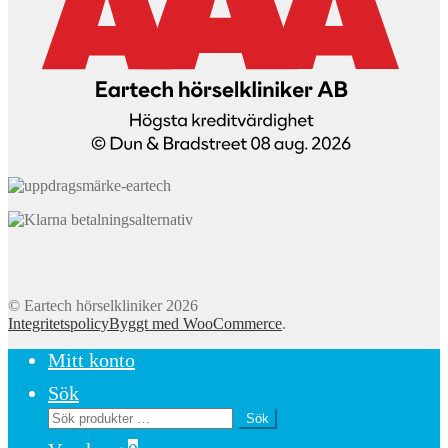
© Eartech hörselkliniker 2026
Integritetspolicy
Byggt med WooCommerce
.
Mitt konto
Sök
Sök
Sök
efter: