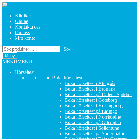
Hoppa
Hoppa
till
till
Kliniker
navigering
innehåll
Online
Kontakta oss
Om oss
Mitt konto
Sök
Sök
efter:
Meny
MENU
MENU
Hörseltest
Boka hörseltest
Boka hörseltest i Alingsås
Boka hörseltest i Bromma
Boka hörseltest på Dalens Sjukhus
Boka hörseltest i Göteborg
Boka hörseltest i Helsingborg
Boka hörseltest på Lidingö
Boka hörseltest i Norrköping
Boka hörseltest på Odenplan
Boka hörseltest i Sollentuna
Boka hörseltest på Södermalm