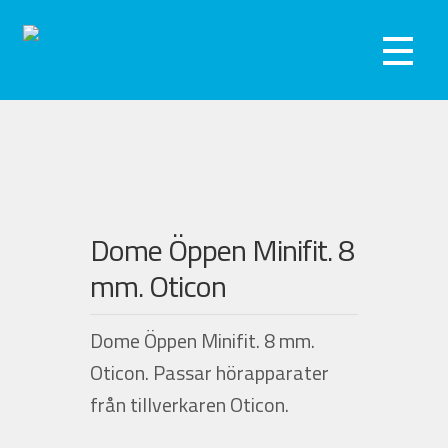
Hoppa
Hoppa
till
till
Meny
navigering
innehåll
Hörseltest
Hörapparater
Hörselskydd
Dome Öppen Minifit. 8
Webshop
mm. Oticon
Kliniker
Dome Öppen Minifit. 8 mm.
Oticon. Passar hörapparater
Om oss
från tillverkaren Oticon.
Kontakta oss