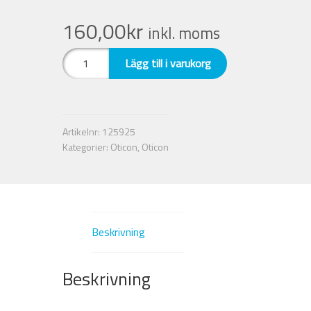
160,00
kr
inkl. moms
Nyheter
Dome
Lägg till i varukorg
Integritetspolicy
Öppen
Minifit.
8
Försäljningsvillkor
mm.
Artikelnr:
125925
Oticon
Kategorier:
Oticon
,
Oticon
Mitt konto
mängd
Beskrivning
Beskrivning