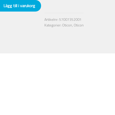
Lägg till i varukorg
Artikelnr:
57007352001
Kategorier:
Oticon
,
Oticon