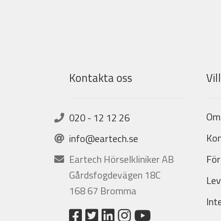
Kontakta oss
Vil
Om
020 - 12 12 26
Kon
info@eartech.se
Eartech Hörselkliniker AB
För
Gårdsfogdevägen 18C
Lev
168 67 Bromma
Int