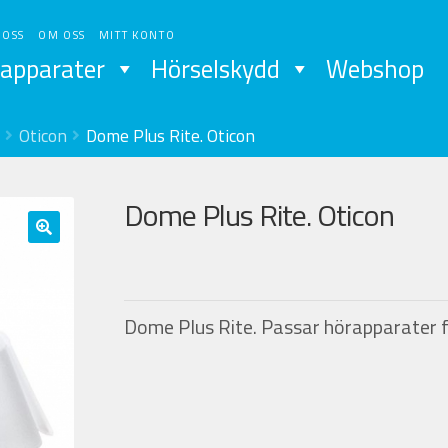
 OSS
OM OSS
MITT KONTO
apparater
Hörselskydd
Webshop
Oticon
Dome Plus Rite. Oticon
Dome Plus Rite. Oticon
Dome Plus Rite. Passar hörapparater f