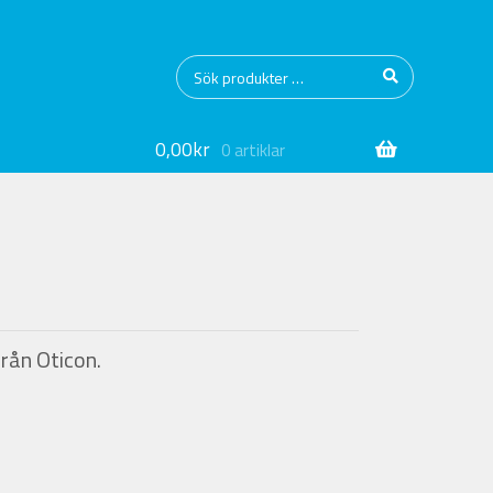
Sök
Sök
efter:
0,00
kr
0 artiklar
rån Oticon.