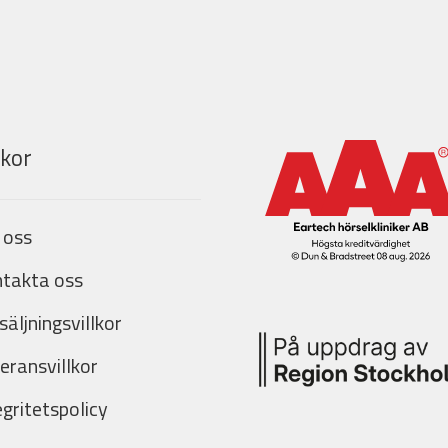
lkor
 oss
takta oss
säljningsvillkor
eransvillkor
egritetspolicy