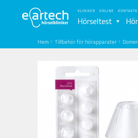
Hoppa
Hoppa
till
till
KLINIKER
ONLINE
KONTAKTA
navigering
innehåll
Hörseltest
Hör
Hem
Tillbehör för hörapparater
Domer