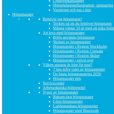
Ljudöverkänslighet
Hörselgångsinflammation, simmaröra
Vaxpropp och sus i örat
Hörapparater
Behöver jag hörapparat?
Tecken på att du behöver hörapparat
Många väntar 10 år med att söka hjäl
Att leva med hörapparater
Börja använda hörapparat
Skötsel av hörapparater
Hörapparater i Region Stockholm
Hörapparater i Region Uppsala
Hörapparater i Region Skåne
Hörapparater i privat regi
Vilken apparat är bäst för mig?
7 tips inför valet av hörapparater
De bästa hörapparaterna 2026
Hörapparater pris
Servicecenter
Arbetstekniska hjälpmedel
Typer av hörapparater
Bakom-örat hörapparater
I-örat hörapparater
Laddningsbara hörapparater
Hörapparater med Bluetooth