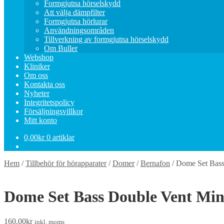
Formgjutna hörselskydd
Att välja dämpfilter
Formgjutna hörlurar
Användningsområden
Tillverkning av formgjutna hörselskydd
Om Buller
Webshop
Kliniker
Om oss
Kontakta oss
Nyheter
Integritetspolicy
Försäljningsvillkor
Mitt konto
0,00
kr
0 artiklar
Hem
/
Tillbehör för hörapparater
/
Domer
/
Bernafon
/
Dome Set Bass
Dome Set Bass Double Vent Min
160,00
kr
inkl. moms