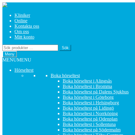
Hoppa
Hoppa
till
till
Kliniker
navigering
innehåll
Online
Kontakta oss
Om oss
Mitt konto
Sök
Sök
efter:
Meny
MENU
MENU
Hörseltest
Boka hörseltest
Boka hörseltest i Alingsås
Boka hörseltest i Bromma
Boka hörseltest på Dalens Sjukhus
Boka hörseltest i Göteborg
Boka hörseltest i Helsingborg
Boka hörseltest på Lidingö
Boka hörseltest i Norrköping
Boka hörseltest på Odenplan
Boka hörseltest i Sollentuna
Boka hörseltest på Södermalm