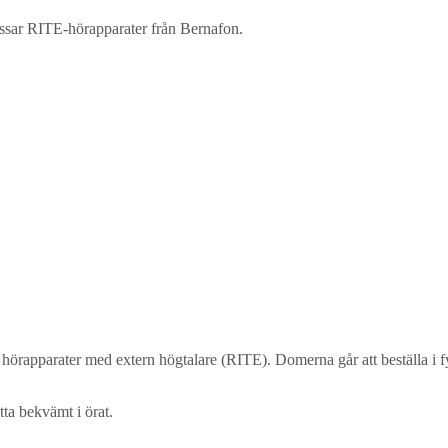
ssar RITE-hörapparater från Bernafon.
örapparater med extern högtalare (RITE). Domerna går att beställa i fy
itta bekvämt i örat.