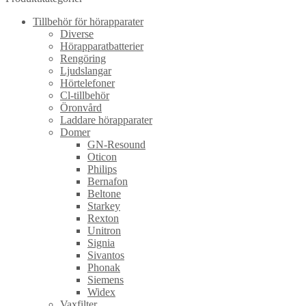
Tillbehör för hörapparater
Diverse
Hörapparatbatterier
Rengöring
Ljudslangar
Hörtelefoner
Cl-tillbehör
Öronvård
Laddare hörapparater
Domer
GN-Resound
Oticon
Philips
Bernafon
Beltone
Starkey
Rexton
Unitron
Signia
Sivantos
Phonak
Siemens
Widex
Vaxfilter