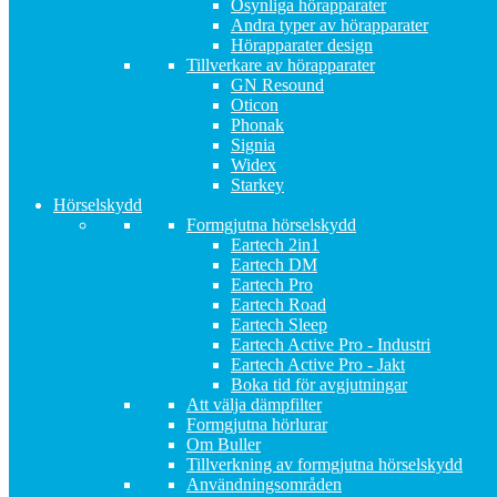
Osynliga hörapparater
Andra typer av hörapparater
Hörapparater design
Tillverkare av hörapparater
GN Resound
Oticon
Phonak
Signia
Widex
Starkey
Hörselskydd
Formgjutna hörselskydd
Eartech 2in1
Eartech DM
Eartech Pro
Eartech Road
Eartech Sleep
Eartech Active Pro - Industri
Eartech Active Pro - Jakt
Boka tid för avgjutningar
Att välja dämpfilter
Formgjutna hörlurar
Om Buller
Tillverkning av formgjutna hörselskydd
Användningsområden