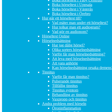
Boka hörseltest i Täby Centrum
Boka hörseltest i Uppsala
Boka hörseltest i Västerås
Boka hörseltest i Örebro
Hur går ett hörseltest till?
Vad mäter man under ett hörseltest?
Hur tolkar man ett audiogram?
Vad gör en audionom?
Hörseltest Online
Hörselnedsättning
Har jag dålig hörsel?
Olika sorters hörselnedsättning
Varför får man hörselnedsättning?
Att leva med hörselnedsättning
Att vara anhörig
Kan hörselnedsättning orsaka demens
Tinnitus
Varför får man tinnitus?
Pulserande tinnitus
Tillfällig tinnitus
Tinnitus symtom
Behandling av tinnitus
Vaxpropp och tinnitus
Andra problem med hörseln
Öroninflammation