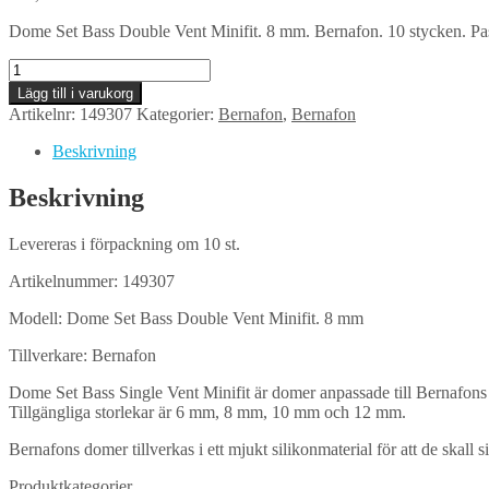
Dome Set Bass Double Vent Minifit. 8 mm. Bernafon. 10 stycken. Pa
Dome
Set
Lägg till i varukorg
Bass
Artikelnr:
149307
Kategorier:
Bernafon
,
Bernafon
Double
Vent
Beskrivning
Minifit.
8
Beskrivning
mm.
Bernafon
Levereras i förpackning om 10 st.
mängd
Artikelnummer: 149307
Modell: Dome Set Bass Double Vent Minifit. 8 mm
Tillverkare: Bernafon
Dome Set Bass Single Vent Minifit är domer anpassade till Bernafons h
Tillgängliga storlekar är 6 mm, 8 mm, 10 mm och 12 mm.
Bernafons domer tillverkas i ett mjukt silikonmaterial för att de skall s
Produktkategorier