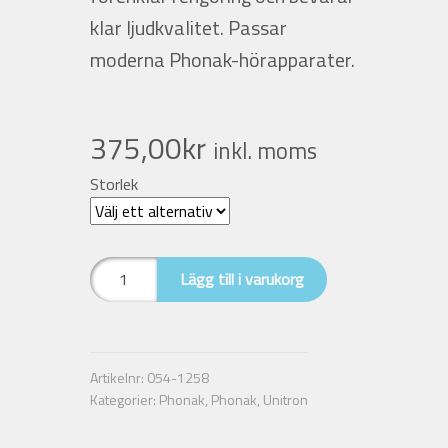
klar ljudkvalitet. Passar
moderna Phonak-hörapparater.
375,00
kr
inkl. moms
Storlek
Easy
Lägg till i varukorg
Guard,
Open
S
mängd
Artikelnr:
054-1258
Kategorier:
Phonak
,
Phonak
,
Unitron