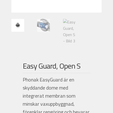
Nyheter
Integritetspolicy
Försäljningsvillkor
Mitt konto
Easy Guard, Open S
Phonak EasyGuard är en
skyddande dome med
integrerat membran som
minskar vaxuppbyggnad,
förenklar rengöring och bevarar