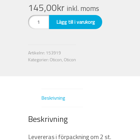
145,00
kr
inkl. moms
Nyheter
Grip
Lägg till i varukorg
Tip
Integritetspolicy
Minifit.
Large.
Med
Försäljningsvillkor
Artikelnr:
153919
2,4
Kategorier:
Oticon
,
Oticon
vent.
Mitt konto
Vänster.
Oticon
mängd
Beskrivning
Beskrivning
Levereras i förpackning om 2 st.