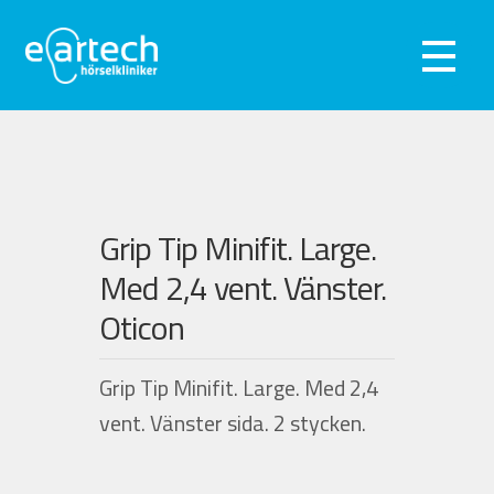
Hoppa
Hoppa
till
till
Meny
navigering
innehåll
Exp
Hörseltest
und
Exp
Hörapparater
und
Exp
Grip Tip Minifit. Large.
Hörselskydd
Med 2,4 vent. Vänster.
und
Webshop
Oticon
Kliniker
Grip Tip Minifit. Large. Med 2,4
vent. Vänster sida. 2 stycken.
Om oss
Kontakta oss