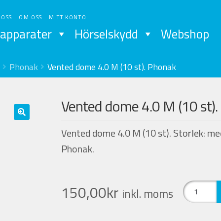
 OSS
OM OSS
MITT KONTO
apparater
Hörselskydd
Webshop
Phonak
Vented dome 4.0 M (10 st). Phonak
Vented dome 4.0 M (10 st)
Vented dome 4.0 M (10 st). Storlek: m
Phonak.
Vented
150,00
kr
inkl. moms
dome
4.0