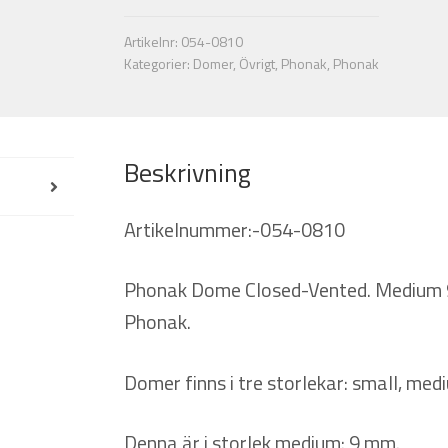
M
(10
Artikelnr:
054-0810
st).
Kategorier:
Domer
,
Övrigt
,
Phonak
,
Phonak
Phonak
mängd
Beskrivning
Artikelnummer:-054-0810
Phonak Dome Closed-Vented. Medium 9 
Phonak.
Domer finns i tre storlekar: small, medi
Denna är i storlek medium: 9 mm.