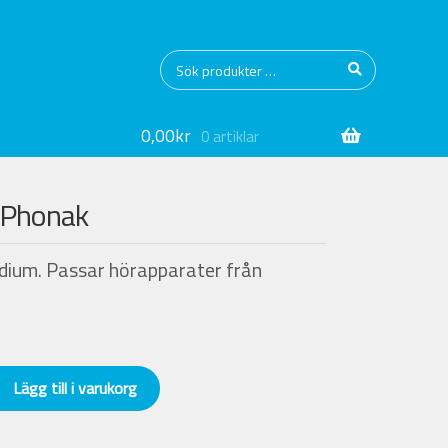
Sök
Sök
efter:
0,00
kr
0 artiklar
. Phonak
edium. Passar hörapparater från
Lägg till i varukorg