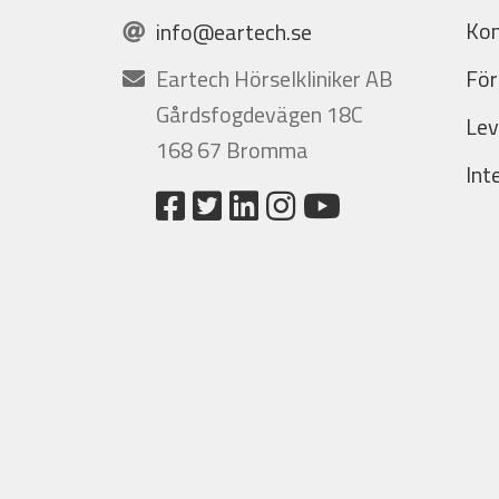
Kon
info@eartech.se
Eartech Hörselkliniker AB
För
Gårdsfogdevägen 18C
Lev
168 67 Bromma
Int