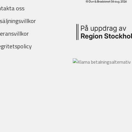
takta oss
säljningsvillkor
eransvillkor
egritetspolicy