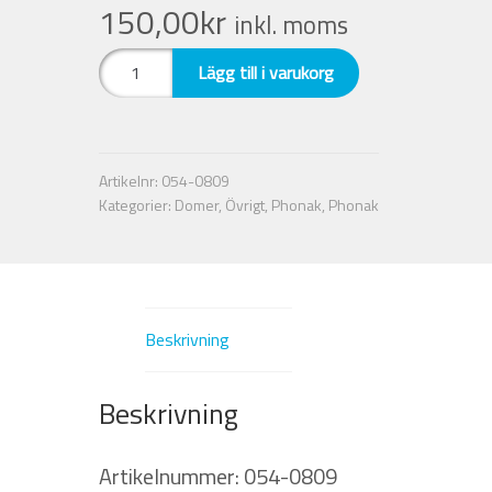
150,00
kr
inkl. moms
Nyheter
Vented
Lägg till i varukorg
dome
Integritetspolicy
4.0
S
(10
Försäljningsvillkor
Artikelnr:
054-0809
st).
Kategorier:
Domer
,
Övrigt
,
Phonak
,
Phonak
Phonak
Mitt konto
mängd
Beskrivning
Beskrivning
Artikelnummer: 054-0809