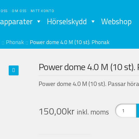
 OSS
OM OSS
MITT KONTO
apparater
Hörselskydd
Webshop
Phonak
Power dome 4.0 M (10 st). Phonak
Power dome 4.0 M (10 st).
Power dome 4.0 M (10 st). Passar hör
Power
150,00
kr
inkl. moms
dome
4.0
M
(10