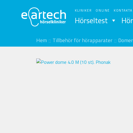
Hoppa
Hoppa
till
till
KLINIKER
ONLINE
KONTAKTA
navigering
innehåll
Hörseltest
Hör
Hem
Tillbehör för hörapparater
Domer