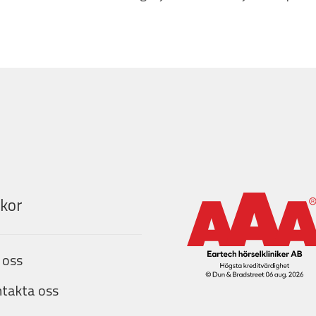
lkor
 oss
takta oss