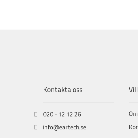
Kontakta oss
Vil
Om
020 - 12 12 26
Kon
info@eartech.se