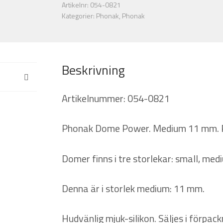
Artikelnr:
054-0821
st).
Kategorier:
Phonak
,
Phonak
Phonak
mängd
Beskrivning
Artikelnummer: 054-0821
Phonak Dome Power. Medium 11 mm. Pa
Domer finns i tre storlekar: small, medi
Denna är i storlek medium: 11 mm.
Hudvänlig mjuk-silikon. Säljes i förpac