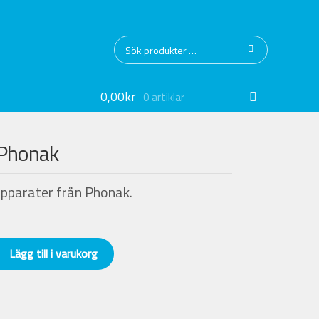
Sök
Sök
efter:
0,00
kr
0 artiklar
 Phonak
apparater från Phonak.
Lägg till i varukorg