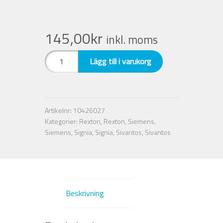
Nyheter
145,00
kr
inkl. moms
Integritetspolicy
Dome
Lägg till i varukorg
Click
Försäljningsvillkor
double
10-
12
Mitt konto
Artikelnr:
10426027
mm
Kategorier:
Rexton
,
Rexton
,
Siemens
,
stängd.
Siemens
,
Signia
,
Signia
,
Sivantos
,
Sivantos
Signia
mängd
Beskrivning