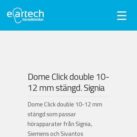
Hoppa
Hoppa
till
till
Meny
navigering
innehåll
Exp
Hörseltest
und
Exp
Hörapparater
und
Exp
Hörselskydd
Dome Click double 10-
und
Webshop
12 mm stängd. Signia
Kliniker
Dome Click double 10-12 mm
stängd som passar
Om oss
hörapparater från Signia,
Siemens och Sivantos
Kontakta oss