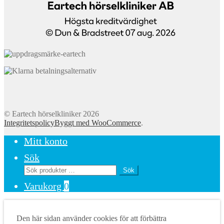
© Eartech hörselkliniker 2026
Integritetspolicy
Byggt med WooCommerce
.
Mitt konto
Sök
Sök
Sök
efter:
Varukorg
0
Den här sidan använder cookies för att förbättra