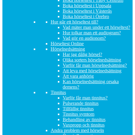
Boka hörseltest i Täby Centrum
Boka hörseltest i Uppsala
Boka hörseltest i Västerås
Boka hörseltest i Örebro
Hur går ett hörseltest till?
Vad mäter man under ett hörseltest?
Hur tolkar man ett audiogram?
Vad gör en audionom?
Hörseltest Online
Hörselnedsättning
Har jag dålig hörsel?
Olika sorters hörselnedsättning
Varför får man hörselnedsättning?
Att leva med hörselnedsättning
Att vara anhörig
Kan hörselnedsättning orsaka
demens?
Tinnitus
Varför får man tinnitus?
Pulserande tinnitus
Tillfällig tinnitus
Tinnitus symtom
Behandling av tinnitus
Vaxpropp och tinnitus
Andra problem med hörseln