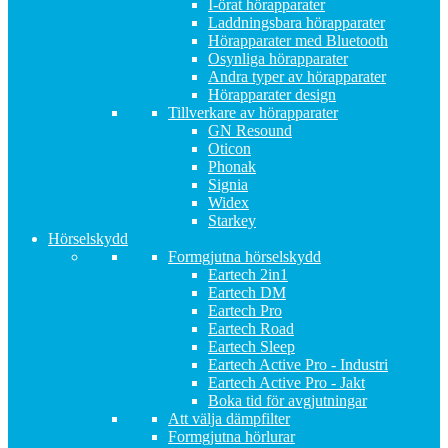
I-örat hörapparater
Laddningsbara hörapparater
Hörapparater med Bluetooth
Osynliga hörapparater
Andra typer av hörapparater
Hörapparater design
Tillverkare av hörapparater
GN Resound
Oticon
Phonak
Signia
Widex
Starkey
Hörselskydd
Formgjutna hörselskydd
Eartech 2in1
Eartech DM
Eartech Pro
Eartech Road
Eartech Sleep
Eartech Active Pro - Industri
Eartech Active Pro - Jakt
Boka tid för avgjutningar
Att välja dämpfilter
Formgjutna hörlurar