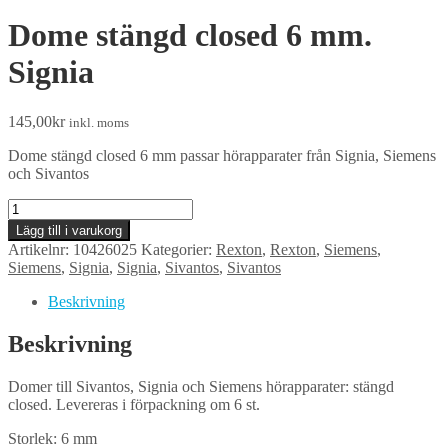
Dome stängd closed 6 mm.
Signia
145,00
kr
inkl. moms
Dome stängd closed 6 mm passar hörapparater från Signia, Siemens
och Sivantos
Dome
stängd
Lägg till i varukorg
closed
Artikelnr:
10426025
Kategorier:
Rexton
,
Rexton
,
Siemens
,
6
Siemens
,
Signia
,
Signia
,
Sivantos
,
Sivantos
mm.
Signia
Beskrivning
mängd
Beskrivning
Domer till Sivantos, Signia och Siemens hörapparater: stängd
closed. Levereras i förpackning om 6 st.
Storlek: 6 mm