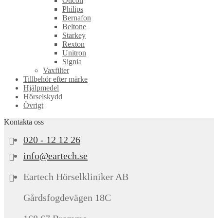
Oticon
Philips
Bernafon
Beltone
Starkey
Rexton
Unitron
Signia
Vaxfilter
Tillbehör efter märke
Hjälpmedel
Hörselskydd
Övrigt
Kontakta oss
020 - 12 12 26
info@eartech.se
Eartech Hörselkliniker AB
Gårdsfogdevägen 18C