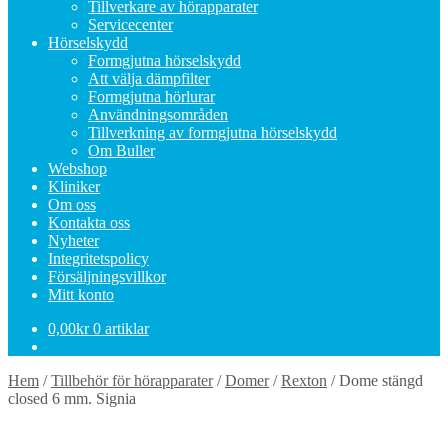
Tillverkare av hörapparater
Servicecenter
Hörselskydd
Formgjutna hörselskydd
Att välja dämpfilter
Formgjutna hörlurar
Användningsområden
Tillverkning av formgjutna hörselskydd
Om Buller
Webshop
Kliniker
Om oss
Kontakta oss
Nyheter
Integritetspolicy
Försäljningsvillkor
Mitt konto
0,00
kr
0 artiklar
Hem
/
Tillbehör för hörapparater
/
Domer
/
Rexton
/
Dome stängd
closed 6 mm. Signia