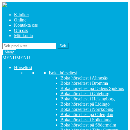
Hoppa
Hoppa
till
till
Kliniker
navigering
innehåll
Online
Kontakta oss
Om oss
Mitt konto
Sök
Sök
efter:
Meny
MENU
MENU
Hörseltest
Boka hörseltest
Boka hörseltest i Alingsås
Boka hörseltest i Bromma
Boka hörseltest på Dalens Sjukhus
Boka hörseltest i Göteborg
Boka hörseltest i Helsingborg
Boka hörseltest på Lidingö
Boka hörseltest i Norrköping
Boka hörseltest på Odenplan
Boka hörseltest i Sollentuna
Boka hörseltest på Södermalm