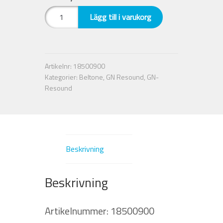
Standard
Lägg till i varukorg
Nyheter
dome
7
mm
Integritetspolicy
M.
Artikelnr:
18500900
Resound
Kategorier:
Beltone
,
GN Resound
,
GN-
Försäljningsvillkor
mängd
Resound
Mitt konto
Beskrivning
Beskrivning
Artikelnummer: 18500900