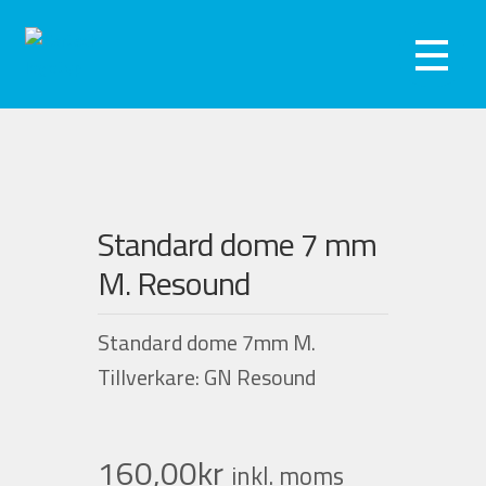
Hoppa
Hoppa
till
till
Meny
navigering
innehåll
Hörseltest
Hörapparater
Standard dome 7 mm
Hörselskydd
M. Resound
Webshop
Standard dome 7mm M.
Kliniker
Tillverkare: GN Resound
Om oss
160,00
kr
inkl. moms
Kontakta oss