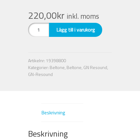
220,00
kr
inkl. moms
Nyheter
SureFit
Lägg till i varukorg
Integritetspolicy
Dubbel
dome
10
Försäljningsvillkor
mm
Artikelnr:
19398800
L
Mitt konto
Kategorier:
Beltone
,
Beltone
,
GN Resound
,
10
GN-Resound
st.
Resound
mängd
Beskrivning
Beskrivning