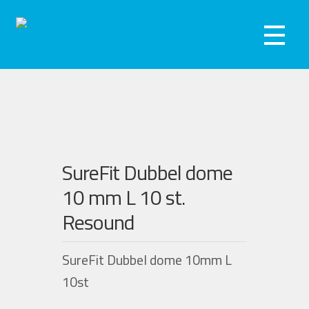
Hoppa
Hoppa
till
till
Meny
navigering
innehåll
Hörseltest
Hörapparater
Hörselskydd
SureFit Dubbel dome
Webshop
10 mm L 10 st.
Resound
Kliniker
SureFit Dubbel dome 10mm L
Om oss
10st
Kontakta oss