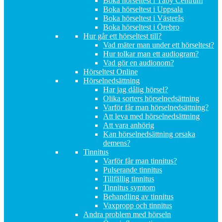
Boka hörseltest i Täby Centrum
Boka hörseltest i Uppsala
Boka hörseltest i Västerås
Boka hörseltest i Örebro
Hur går ett hörseltest till?
Vad mäter man under ett hörseltest?
Hur tolkar man ett audiogram?
Vad gör en audionom?
Hörseltest Online
Hörselnedsättning
Har jag dålig hörsel?
Olika sorters hörselnedsättning
Varför får man hörselnedsättning?
Att leva med hörselnedsättning
Att vara anhörig
Kan hörselnedsättning orsaka
demens?
Tinnitus
Varför får man tinnitus?
Pulserande tinnitus
Tillfällig tinnitus
Tinnitus symtom
Behandling av tinnitus
Vaxpropp och tinnitus
Andra problem med hörseln