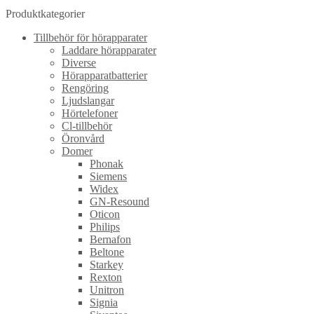
Produktkategorier
Tillbehör för hörapparater
Laddare hörapparater
Diverse
Hörapparatbatterier
Rengöring
Ljudslangar
Hörtelefoner
Cl-tillbehör
Öronvård
Domer
Phonak
Siemens
Widex
GN-Resound
Oticon
Philips
Bernafon
Beltone
Starkey
Rexton
Unitron
Signia