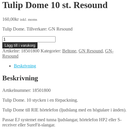
Tulip Dome 10 st. Resound
160,00
kr
inkl. moms
Tulip Dome. Tillverkare: GN Resound
Tulip
Dome
Lägg till i varukorg
10
Artikelnr:
18501800
Kategorier:
Beltone
,
GN Resound
,
GN-
st.
Resound
Resound
mängd
Beskrivning
Beskrivning
Artikelnummer: 18501800
Tulip Dome. 10 stycken i en förpackning.
Tulip Dome till RIE hörtelefon (ljudslang med en högtalare i änden).
Passar EJ systemet med tunna ljudslangar, hörtelefon HP2 eller S-
receiver eller SureFit-slangar.