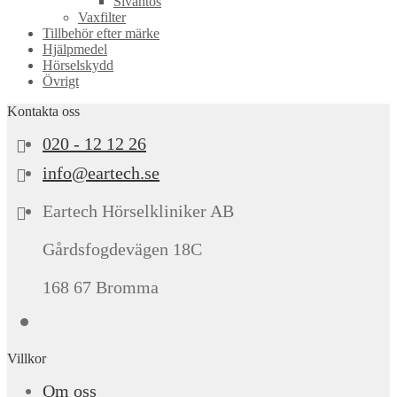
Sivantos
Vaxfilter
Tillbehör efter märke
Hjälpmedel
Hörselskydd
Övrigt
Kontakta oss
020 - 12 12 26
info@eartech.se
Eartech Hörselkliniker AB
Gårdsfogdevägen 18C
168 67 Bromma
Villkor
Om oss