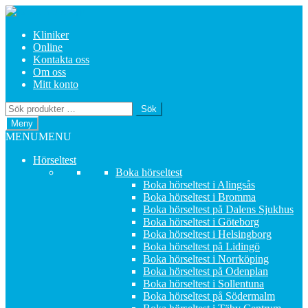
Hoppa
Hoppa
till
till
Kliniker
navigering
innehåll
Online
Kontakta oss
Om oss
Mitt konto
Sök
Sök
efter:
Meny
MENU
MENU
Hörseltest
Boka hörseltest
Boka hörseltest i Alingsås
Boka hörseltest i Bromma
Boka hörseltest på Dalens Sjukhus
Boka hörseltest i Göteborg
Boka hörseltest i Helsingborg
Boka hörseltest på Lidingö
Boka hörseltest i Norrköping
Boka hörseltest på Odenplan
Boka hörseltest i Sollentuna
Boka hörseltest på Södermalm