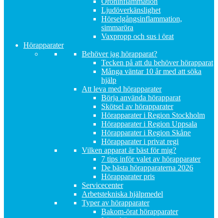
Öroninflammation
Ljudöverkänslighet
Hörselgångsinflammation,
simmaröra
Vaxpropp och sus i örat
Hörapparater
Behöver jag hörapparat?
Tecken på att du behöver hörapparat
Många väntar 10 år med att söka
hjälp
Att leva med hörapparater
Börja använda hörapparat
Skötsel av hörapparater
Hörapparater i Region Stockholm
Hörapparater i Region Uppsala
Hörapparater i Region Skåne
Hörapparater i privat regi
Vilken apparat är bäst för mig?
7 tips inför valet av hörapparater
De bästa hörapparaterna 2026
Hörapparater pris
Servicecenter
Arbetstekniska hjälpmedel
Typer av hörapparater
Bakom-örat hörapparater