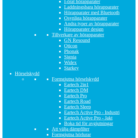
I-örat hörapparater
Laddningsbara hörapparater
Hörapparater med Bluetooth
Osynliga hörapparater
Andra typer av hörapparater
Hörapparater design
Tillverkare av hörapparater
GN Resound
Oticon
Phonak
Signia
Widex
Starkey
Hörselskydd
Formgjutna hörselskydd
Eartech 2in1
Eartech DM
Eartech Pro
Eartech Road
Eartech Sleep
Eartech Active Pro - Industri
Eartech Active Pro - Jakt
Boka tid för avgjutningar
Att välja dämpfilter
Formgjutna hörlurar