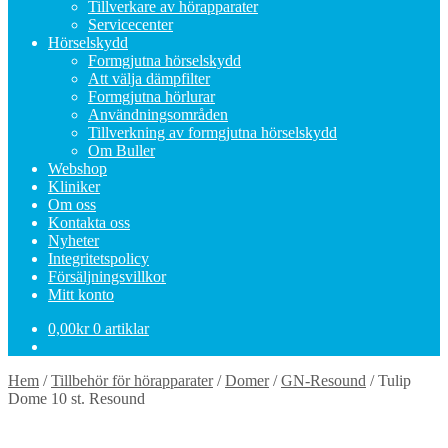
Tillverkare av hörapparater
Servicecenter
Hörselskydd
Formgjutna hörselskydd
Att välja dämpfilter
Formgjutna hörlurar
Användningsområden
Tillverkning av formgjutna hörselskydd
Om Buller
Webshop
Kliniker
Om oss
Kontakta oss
Nyheter
Integritetspolicy
Försäljningsvillkor
Mitt konto
0,00
kr
0 artiklar
Hem
/
Tillbehör för hörapparater
/
Domer
/
GN-Resound
/
Tulip
Dome 10 st. Resound