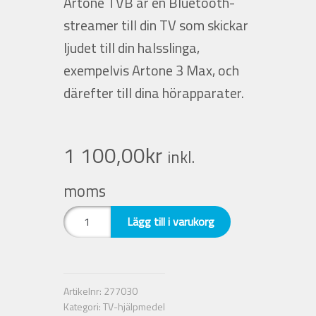
Artone TVB är en Bluetooth-
streamer till din TV som skickar
Nyheter
ljudet till din halsslinga,
exempelvis Artone 3 Max, och
Integritetspolicy
därefter till dina hörapparater.
Försäljningsvillkor
1 100,00
kr
Mitt konto
inkl.
moms
Artone
Lägg till i varukorg
TVB.
Bluetooth-
streamer
till
Artikelnr:
277030
din
Kategori:
TV-hjälpmedel