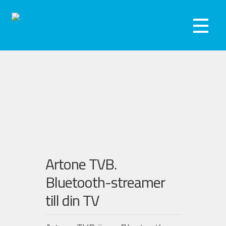
Hoppa
Hoppa
till
till
Meny
navigering
innehåll
Hörseltest
Hörapparater
Hörselskydd
Webshop
Artone TVB.
Kliniker
Bluetooth-streamer
Om oss
till din TV
Kontakta oss