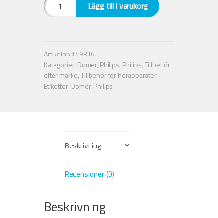
Dome
Lägg till i varukorg
MiniFit
Power
Minifit
10
Artikelnr:
149316
mm
Kategorier:
Domer
,
Philips
,
Philips
,
Tillbehör
Neutral
efter märke
,
Tillbehör för hörapparater
mängd
Etiketter:
Domer
,
Philips
Beskrivning
Recensioner (0)
Beskrivning