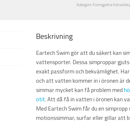
Kategori:
Formgjutna hörselsk
Beskrivning
Eartech Swim gör att du säkert kan si
vattensporter. Dessa simproppar gjuts i
exakt passform och bekvämlighet. Har
och att vatten kommer in i öronen är 
simmar mycket kan få problem med
hö
otit
. Att då få in vatten i öronen kan v
Med Eartech Swim får du en simpropp s
motionssimmar, surfar eller gillar att 