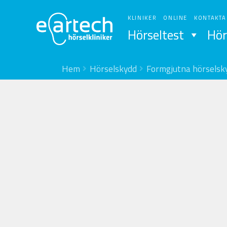
Hoppa
Hoppa
till
till
KLINIKER
ONLINE
KONTAKTA
navigering
innehåll
Hörseltest
Hör
Hem
Hörselskydd
Formgjutna hörselsk