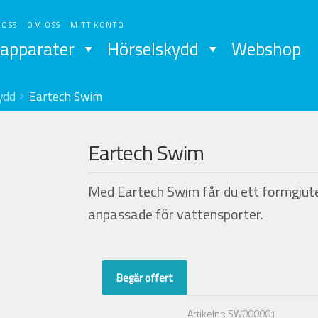
 OSS
OM OSS
MITT KONTO
apparater
Hörselskydd
Webshop
ydd
Eartech Swim
Eartech Swim
Med Eartech Swim får du ett formgjute
anpassade för vattensporter.
Begär offert
Artikelnr:
SW000001