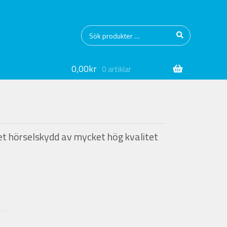
Sök
Sök
efter:
0,00
kr
0 artiklar
t hörselskydd av mycket hög kvalitet