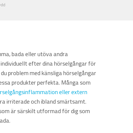
ydd
mma, bada eller utöva andra
ndividuellt efter dina hörselgångar för
 du problem med känsliga hörselgångar
dessa produkter perfekta. Många som
rselgångsinflammation eller extern
ara irriterade och ibland smärtsamt.
om är särskilt utformad för dig som
bada.