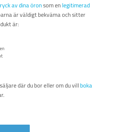
ryck av dina öron
som en
legitimerad
arna är väldigt bekväma och sitter
dukt är:
ten
nt
ljare där du bor eller om du vill
boka
r.