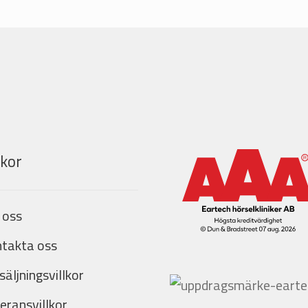
lkor
 oss
takta oss
säljningsvillkor
eransvillkor