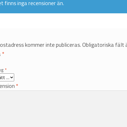
t finns inga recensioner än.
postadress kommer inte publiceras.
Obligatoriska fält 
a
*
tyg
*
cension
*