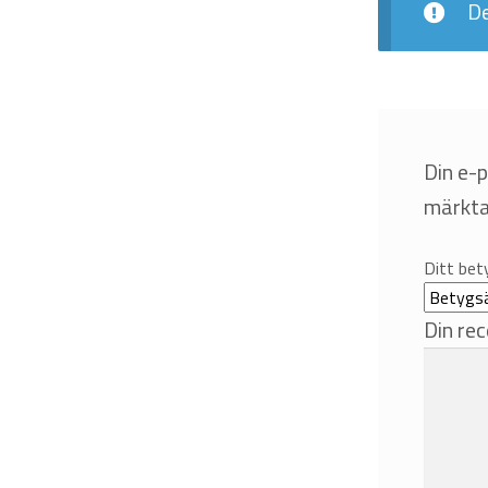
De
Din e-
märkt
Ditt be
Din re