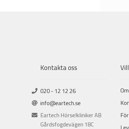
Kontakta oss
Vil
Om
020 - 12 12 26
Kon
info@eartech.se
Eartech Hörselkliniker AB
För
Gårdsfogdevägen 18C
Lev