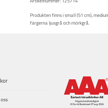
Artikelnummer: 125714
Produkten finns i small (51 cm), medium
färgerna ljusgrå och mörkgrå.
lkor
 oss