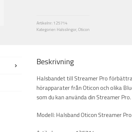
Streamer
Pro.
Medium.
Artikelnr:
125714
66
Kategorier:
Halsslingor
,
Oticon
cm.
Mörkgrå
mängd
Beskrivning
Halsbandet till Streamer Pro förbätt
hörapparater från Oticon och olika Blu
som du kan använda din Streamer Pro.
Modell: Halsband Oticon Streamer Pro