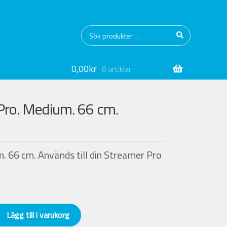
Sök
Sök
efter:
0,00
kr
0 artiklar
Pro. Medium. 66 cm.
 66 cm. Används till din Streamer Pro
Lägg till i varukorg