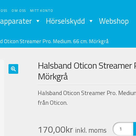
 OSS
OM OSS
MITT KONTO
apparater
Hörselskydd
Webshop
d Oticon Streamer Pro. Medium. 66 cm. Mörkgrå
Halsband Oticon Streamer 
Mörkgrå
🔍
Halsband Oticon Streamer Pro. Medium.
från Oticon.
Halsband
170,00
kr
inkl. moms
Oticon