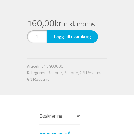
160,00
kr
inkl. moms
Ljudslang
Lägg till i varukorg
SureFit
Thin
Tube
-1B
Artikelnr:
19403000
Höger.
Kategorier:
Beltone
,
Beltone
,
GN Resound
,
GN
GN Resound
Resound
mängd
Beskrivning
Recensioner (0)