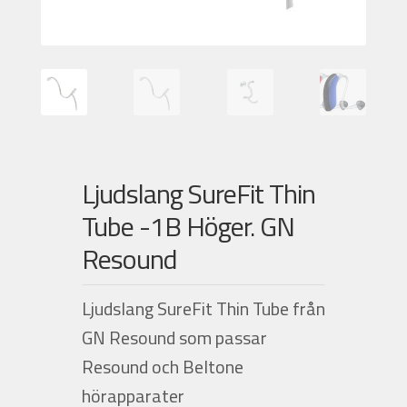
Nyheter
Integritetspolicy
Försäljningsvillkor
Ljudslang SureFit Thin
Mitt konto
Tube -1B Höger. GN
Resound
Ljudslang SureFit Thin Tube från
GN Resound som passar
Resound och Beltone
hörapparater