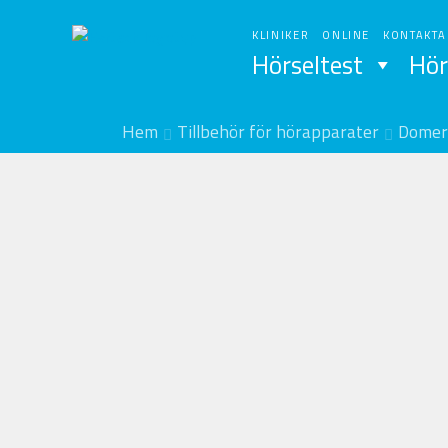
Hoppa
Hoppa
till
till
KLINIKER
ONLINE
KONTAKTA
Hörseltest
Hör
navigering
innehåll
Hem
Tillbehör för hörapparater
Domer