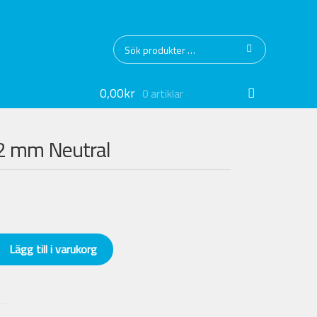
Sök
Sök
efter:
0,00
kr
0 artiklar
12 mm Neutral
Lägg till i varukorg