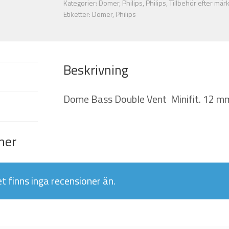
Kategorier:
Domer
,
Philips
,
Philips
,
Tillbehör efter mär
mm
Etiketter:
Domer
,
Philips
Neutral
mängd
Beskrivning
Dome Bass Double Vent Minifit. 12 mm.
ner
t finns inga recensioner än.