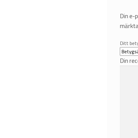
Din e-
märkt
Ditt be
Din re