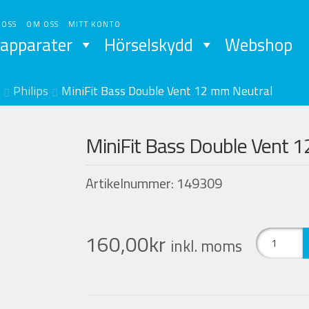
 OSS
OM OSS
MITT KONTO
apparater
Hörselskydd
Webshop
Philips
MiniFit Bass Double Vent 12 mm Neutral
MiniFit Bass Double Vent 
Artikelnummer: 149309
MiniFit
160,00
kr
inkl. moms
Bass
Double
Vent
12