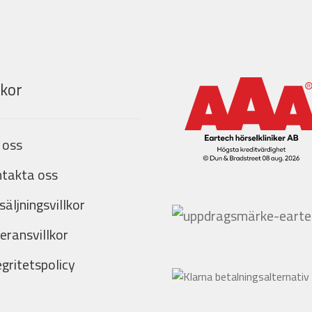
lkor
 oss
takta oss
säljningsvillkor
eransvillkor
egritetspolicy