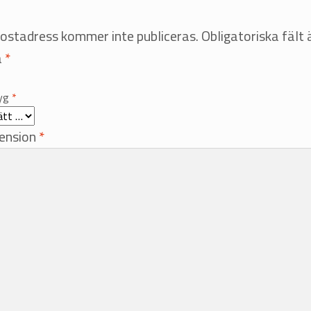
postadress kommer inte publiceras.
Obligatoriska fält 
a
*
tyg
*
cension
*