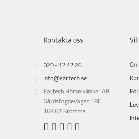
Kontakta oss
Vil
Om
020 - 12 12 26
Kon
info@eartech.se
Eartech Hörselkliniker AB
För
Gårdsfogdevägen 18C
Lev
168 67 Bromma
Int