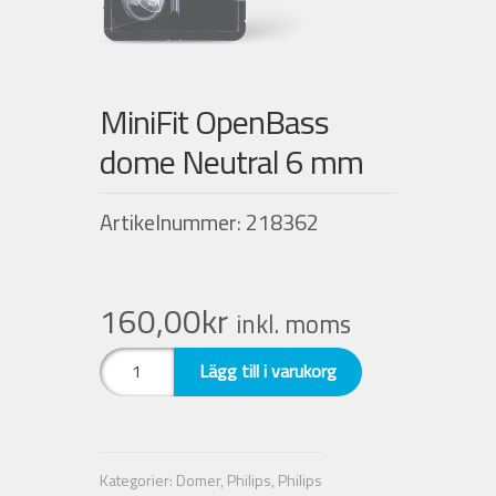
Nyheter
MiniFit OpenBass
Integritetspolicy
dome Neutral 6 mm
Försäljningsvillkor
Artikelnummer: 218362
Mitt konto
160,00
kr
inkl. moms
MiniFit
Lägg till i varukorg
OpenBass
dome
Neutral
6
Kategorier:
Domer
,
Philips
,
Philips