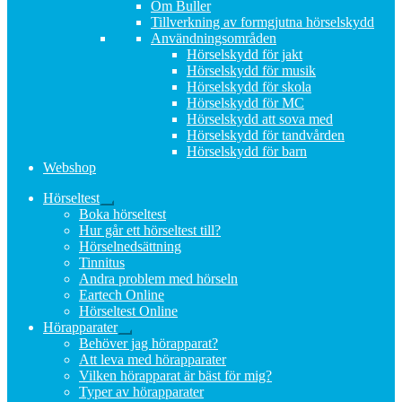
Om Buller
Tillverkning av formgjutna hörselskydd
Användningsområden
Hörselskydd för jakt
Hörselskydd för musik
Hörselskydd för skola
Hörselskydd för MC
Hörselskydd att sova med
Hörselskydd för tandvården
Hörselskydd för barn
Webshop
Hörseltest
Expandera
Boka hörseltest
undermeny
Hur går ett hörseltest till?
Hörselnedsättning
Tinnitus
Andra problem med hörseln
Eartech Online
Hörseltest Online
Hörapparater
Expandera
Behöver jag hörapparat?
undermeny
Att leva med hörapparater
Vilken hörapparat är bäst för mig?
Typer av hörapparater