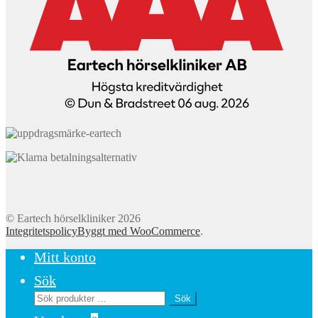
© Eartech hörselkliniker 2026
Integritetspolicy
Byggt med WooCommerce
.
Mitt konto
Sök
Sök
Sök
efter: