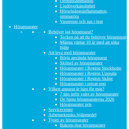
Öroninflammation
Ljudöverkänslighet
Hörselgångsinflammation,
simmaröra
Vaxpropp och sus i örat
Hörapparater
Behöver jag hörapparat?
Tecken på att du behöver hörapparat
Många väntar 10 år med att söka
hjälp
Att leva med hörapparater
Börja använda hörapparat
Skötsel av hörapparater
Hörapparater i Region Stockholm
Hörapparater i Region Uppsala
Hörapparater i Region Skåne
Hörapparater i privat regi
Vilken apparat är bäst för mig?
7 tips inför valet av hörapparater
De bästa hörapparaterna 2026
Hörapparater pris
Servicecenter
Arbetstekniska hjälpmedel
Typer av hörapparater
Bakom-örat hörapparater