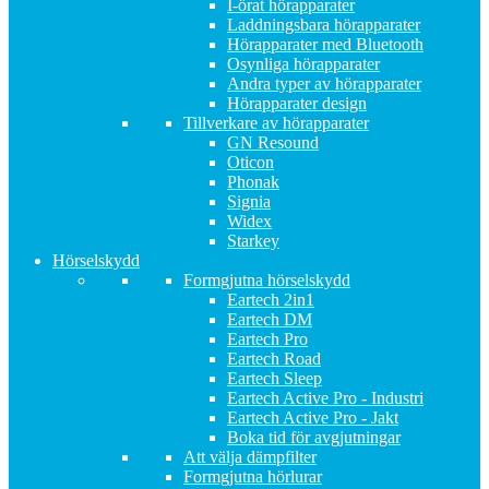
I-örat hörapparater
Laddningsbara hörapparater
Hörapparater med Bluetooth
Osynliga hörapparater
Andra typer av hörapparater
Hörapparater design
Tillverkare av hörapparater
GN Resound
Oticon
Phonak
Signia
Widex
Starkey
Hörselskydd
Formgjutna hörselskydd
Eartech 2in1
Eartech DM
Eartech Pro
Eartech Road
Eartech Sleep
Eartech Active Pro - Industri
Eartech Active Pro - Jakt
Boka tid för avgjutningar
Att välja dämpfilter
Formgjutna hörlurar