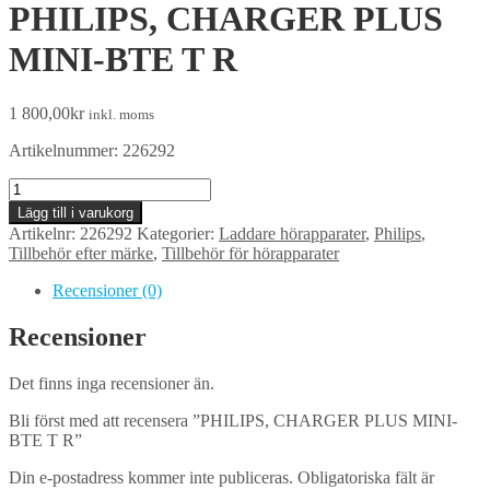
PHILIPS, CHARGER PLUS
MINI-BTE T R
1 800,00
kr
inkl. moms
Artikelnummer: 226292
PHILIPS,
CHARGER
Lägg till i varukorg
PLUS
Artikelnr:
226292
Kategorier:
Laddare hörapparater
,
Philips
,
MINI-
Tillbehör efter märke
,
Tillbehör för hörapparater
BTE
T
Recensioner (0)
R
mängd
Recensioner
Det finns inga recensioner än.
Bli först med att recensera ”PHILIPS, CHARGER PLUS MINI-
BTE T R”
Din e-postadress kommer inte publiceras.
Obligatoriska fält är