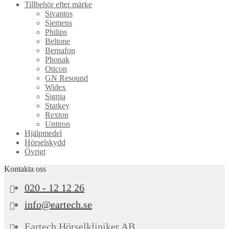
Tillbehör efter märke
Sivantos
Siemens
Philips
Beltone
Bernafon
Phonak
Oticon
GN Resound
Widex
Signia
Starkey
Rexton
Unitron
Hjälpmedel
Hörselskydd
Övrigt
Kontakta oss
020 - 12 12 26
info@eartech.se
Eartech Hörselkliniker AB