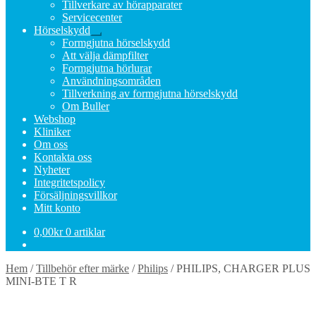
Tillverkare av hörapparater
Servicecenter
Hörselskydd
Expandera
Formgjutna hörselskydd
undermeny
Att välja dämpfilter
Formgjutna hörlurar
Användningsområden
Tillverkning av formgjutna hörselskydd
Om Buller
Webshop
Kliniker
Om oss
Kontakta oss
Nyheter
Integritetspolicy
Försäljningsvillkor
Mitt konto
0,00
kr
0 artiklar
Hem
/
Tillbehör efter märke
/
Philips
/
PHILIPS, CHARGER PLUS
MINI-BTE T R