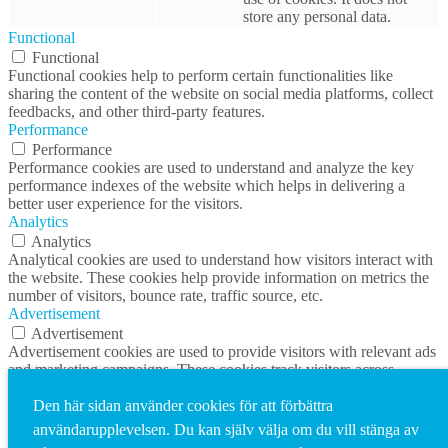
store any personal data.
Functional
Functional
Functional cookies help to perform certain functionalities like
sharing the content of the website on social media platforms, collect
feedbacks, and other third-party features.
Performance
Performance
Performance cookies are used to understand and analyze the key
performance indexes of the website which helps in delivering a
better user experience for the visitors.
Analytics
Analytics
Analytical cookies are used to understand how visitors interact with
the website. These cookies help provide information on metrics the
number of visitors, bounce rate, traffic source, etc.
Advertisement
Advertisement
Advertisement cookies are used to provide visitors with relevant ads
and marketing campaigns. These cookies track visitors across
websites and collect information to provide customized ads.
Others
Den här sidan använder cookies för att förbättra
Others
användarupplevelsen. Du kan själv välja om du vill stänga av
Other uncategorized cookies are those that are being analyzed and