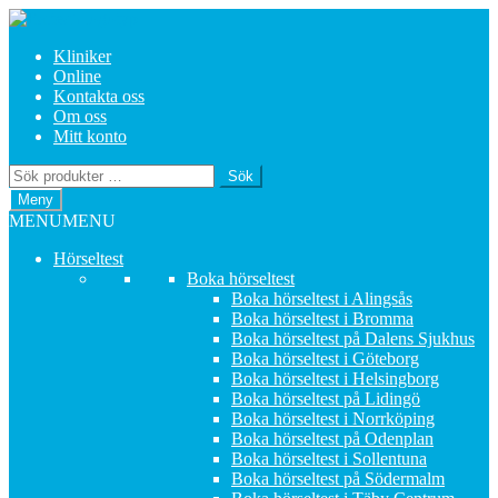
Hoppa
Hoppa
till
till
Kliniker
navigering
innehåll
Online
Kontakta oss
Om oss
Mitt konto
Sök
Sök
efter:
Meny
MENU
MENU
Hörseltest
Boka hörseltest
Boka hörseltest i Alingsås
Boka hörseltest i Bromma
Boka hörseltest på Dalens Sjukhus
Boka hörseltest i Göteborg
Boka hörseltest i Helsingborg
Boka hörseltest på Lidingö
Boka hörseltest i Norrköping
Boka hörseltest på Odenplan
Boka hörseltest i Sollentuna
Boka hörseltest på Södermalm