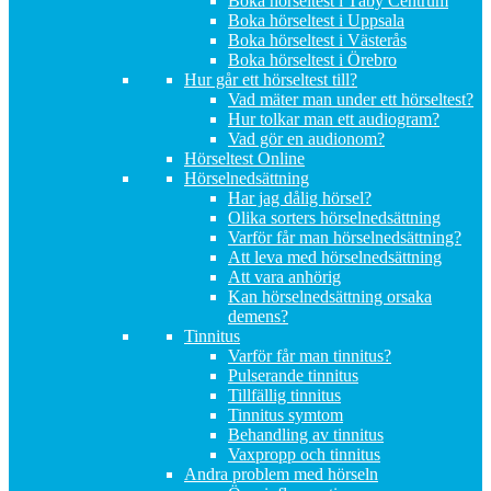
Boka hörseltest i Täby Centrum
Boka hörseltest i Uppsala
Boka hörseltest i Västerås
Boka hörseltest i Örebro
Hur går ett hörseltest till?
Vad mäter man under ett hörseltest?
Hur tolkar man ett audiogram?
Vad gör en audionom?
Hörseltest Online
Hörselnedsättning
Har jag dålig hörsel?
Olika sorters hörselnedsättning
Varför får man hörselnedsättning?
Att leva med hörselnedsättning
Att vara anhörig
Kan hörselnedsättning orsaka
demens?
Tinnitus
Varför får man tinnitus?
Pulserande tinnitus
Tillfällig tinnitus
Tinnitus symtom
Behandling av tinnitus
Vaxpropp och tinnitus
Andra problem med hörseln