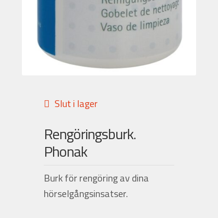
Nyheter
Integritetspolicy
Försäljningsvillkor
Slut i lager
Mitt konto
Rengöringsburk.
Phonak
Burk för rengöring av dina
hörselgångsinsatser.