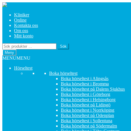
Hoppa
Hoppa
till
till
Kliniker
navigering
innehåll
Online
Kontakta oss
Om oss
Mitt konto
Sök
Sök
efter:
Meny
MENU
MENU
Hörseltest
Boka hörseltest
Boka hörseltest i Alingsås
Boka hörseltest i Bromma
Boka hörseltest på Dalens Sjukhus
Boka hörseltest i Göteborg
Boka hörseltest i Helsingborg
Boka hörseltest på Lidingö
Boka hörseltest i Norrköping
Boka hörseltest på Odenplan
Boka hörseltest i Sollentuna
Boka hörseltest på Södermalm