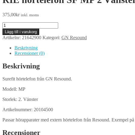
375,00
kr
inkl. moms
RIE
hörtelefon
Lägg till i varukorg
SF
Artikelnr:
21642900
Kategori:
GN Resound
MP
2
Beskrivning
Vänster.
Recensioner (0)
Resound
mängd
Beskrivning
Surefit hörtelefon från GN Resound.
Modell: MP
Storlek: 2. Vänster
Artikelnummer: 20104500
Passar hörapparater med extern hörtelefon från Resound. Exempel på
Recensioner