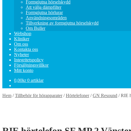
Expandera
Formgjutna hörselskydd
undermeny
Att välja dämpfilter
Formgjutna hörlurar
Användningsområden
Tillverkning av formgjutna hörselskydd
Om Buller
Webshop
Kliniker
Om oss
Kontakta oss
Nyheter
Integritetspolicy
Försäljningsvillkor
Mitt konto
0,00
kr
0 artiklar
Hem
/
Tillbehör för hörapparater
/
Hörtelefoner
/
GN Resound
/
RIE h
RIE hörtelefon SF MP 2 Vänste