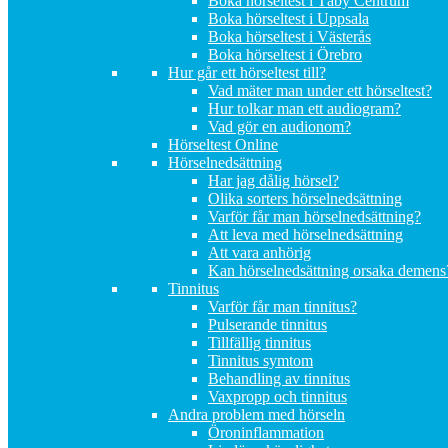
Boka hörseltest i Täby Centrum
Boka hörseltest i Uppsala
Boka hörseltest i Västerås
Boka hörseltest i Örebro
Hur går ett hörseltest till?
Vad mäter man under ett hörseltest?
Hur tolkar man ett audiogram?
Vad gör en audionom?
Hörseltest Online
Hörselnedsättning
Har jag dålig hörsel?
Olika sorters hörselnedsättning
Varför får man hörselnedsättning?
Att leva med hörselnedsättning
Att vara anhörig
Kan hörselnedsättning orsaka demens
Tinnitus
Varför får man tinnitus?
Pulserande tinnitus
Tillfällig tinnitus
Tinnitus symtom
Behandling av tinnitus
Vaxpropp och tinnitus
Andra problem med hörseln
Öroninflammation