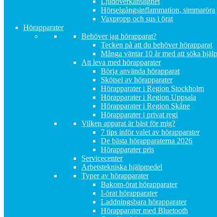
Ljudöverkänslighet
Hörselgångsinflammation, simmaröra
Vaxpropp och sus i örat
Hörapparater
Behöver jag hörapparat?
Tecken på att du behöver hörapparat
Många väntar 10 år med att söka hjäl
Att leva med hörapparater
Börja använda hörapparat
Skötsel av hörapparater
Hörapparater i Region Stockholm
Hörapparater i Region Uppsala
Hörapparater i Region Skåne
Hörapparater i privat regi
Vilken apparat är bäst för mig?
7 tips inför valet av hörapparater
De bästa hörapparaterna 2026
Hörapparater pris
Servicecenter
Arbetstekniska hjälpmedel
Typer av hörapparater
Bakom-örat hörapparater
I-örat hörapparater
Laddningsbara hörapparater
Hörapparater med Bluetooth