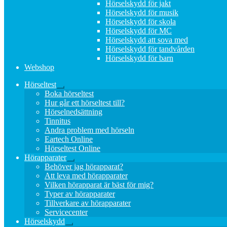
Hörselskydd för jakt
Hörselskydd för musik
Hörselskydd för skola
Hörselskydd för MC
Hörselskydd att sova med
Hörselskydd för tandvården
Hörselskydd för barn
Webshop
Hörseltest
Expandera
Boka hörseltest
undermeny
Hur går ett hörseltest till?
Hörselnedsättning
Tinnitus
Andra problem med hörseln
Eartech Online
Hörseltest Online
Hörapparater
Expandera
Behöver jag hörapparat?
undermeny
Att leva med hörapparater
Vilken hörapparat är bäst för mig?
Typer av hörapparater
Tillverkare av hörapparater
Servicecenter
Hörselskydd