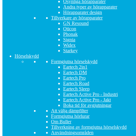
Osynliga hörapparater
Andra typer av hörapparater
Hörapparater design
Tillverkare av hörapparater
GN Resound
Oticon
Phonak
Signia
Widex
Starkey
Hörselskydd
Formgjutna hörselskydd
Eartech 2in1
Eartech DM
Eartech Pro
Eartech Road
Eartech Sleep
Eartech Active Pro - Industri
Eartech Active Pro - Jakt
Boka tid för avgjutningar
Att välja dämpfilter
Formgjutna hörlurar
Om Buller
Tillverkning av formgjutna hörselskydd
Användningsområden