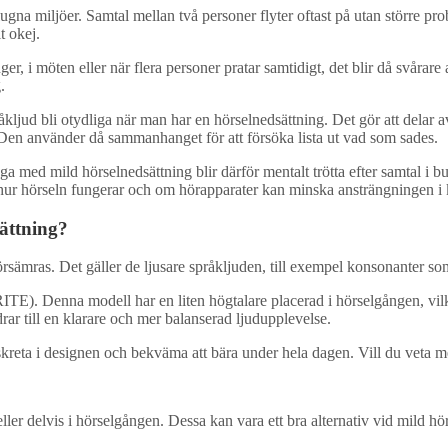
ugna miljöer. Samtal mellan två personer flyter oftast på utan större pr
t okej.
ger, i möten eller när flera personer pratar samtidigt, det blir då svårare
.
pråkljud bli otydliga när man har en hörselnedsättning. Det gör att delar a
. Den använder då sammanhanget för att försöka lista ut vad som sades.
d mild hörselnedsättning blir därför mentalt trötta efter samtal i bullri
ar hur hörseln fungerar och om hörapparater kan minska ansträngningen i 
sättning?
örsämras. Det gäller de ljusare språkljuden, till exempel konsonanter s
ITE). Denna modell har en liten högtalare placerad i hörselgången, vilk
ar till en klarare och mer balanserad ljudupplevelse.
diskreta i designen och bekväma att bära under hela dagen. Vill du vet
 eller delvis i hörselgången. Dessa kan vara ett bra alternativ vid mild hö