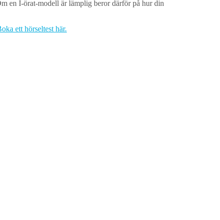
Om en I-örat-modell är lämplig beror därför på hur din
oka ett hörseltest här.