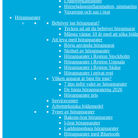
Ljudöverkänslighet
Hörselgångsinflammation, simmaröra
Vaxpropp och sus i örat
Hörapparater
Behöver jag hörapparat?
Tecken på att du behöver hörapparat
Många väntar 10 år med att söka hjäl
Att leva med hörapparater
Börja använda hörapparat
Skötsel av hörapparater
Hörapparater i Region Stockholm
Hörapparater i Region Uppsala
Hörapparater i Region Skåne
Hörapparater i privat regi
Vilken apparat är bäst för mig?
7 tips inför valet av hörapparater
De bästa hörapparaterna 2026
Hörapparater pris
Servicecenter
Arbetstekniska hjälpmedel
Typer av hörapparater
Bakom-örat hörapparater
I-örat hörapparater
Laddningsbara hörapparater
Hörapparater med Bluetooth