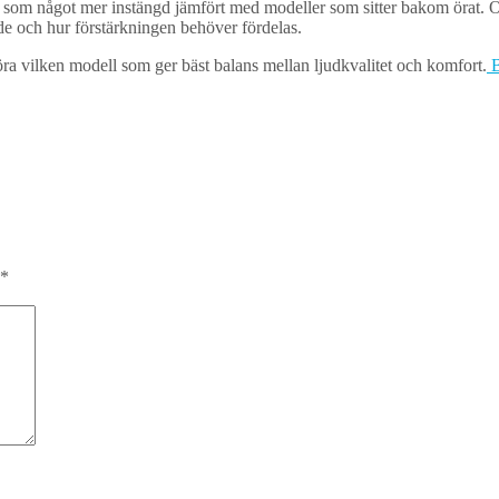
vas som något mer instängd jämfört med modeller som sitter bakom örat. 
ade och hur förstärkningen behöver fördelas.
göra vilken modell som ger bäst balans mellan ljudkvalitet och komfort.
B
*