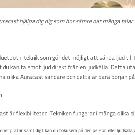
uracast hjälpa dig dig som hör sämre när många talar 
uetooth-teknik som gör det möjligt att sända ljud till
du kan ta emot ljud direkt från en ljudkälla. Detta ut
er ha olika Auracast sändare och detta är bara början p
n
t är flexibiliteten. Tekniken fungerar i många olika si
oner pratar samtidigt kan du fokusera på den person eller ljudkälla du