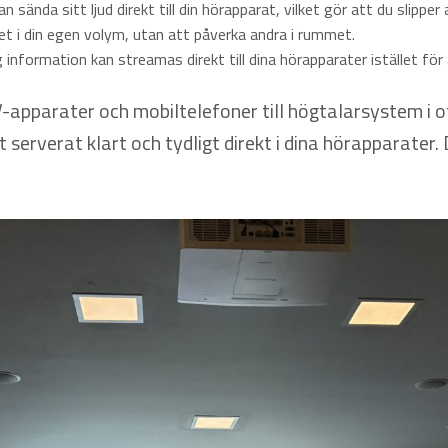
kan sända sitt ljud direkt till din hörapparat, vilket gör att du slippe
det i din egen volym, utan att påverka andra i rummet.
ig information kan streamas direkt till dina hörapparater istället fö
-apparater och mobiltelefoner till högtalarsystem i off
et serverat klart och tydligt direkt i dina hörapparate