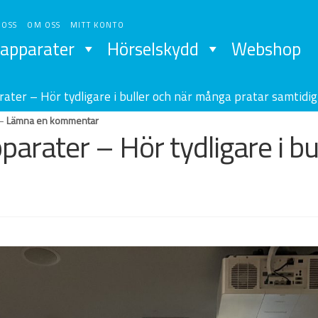
 OSS
OM OSS
MITT KONTO
apparater
Hörselskydd
Webshop
ater – Hör tydligare i buller och när många pratar samtidig
—
Lämna en kommentar
parater – Hör tydligare i b