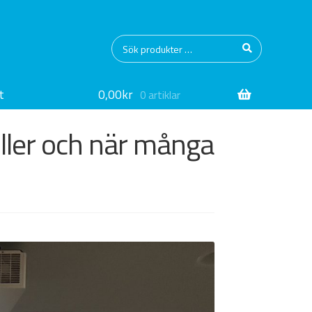
Sök
Sök
efter:
t
0,00
kr
0 artiklar
uller och när många