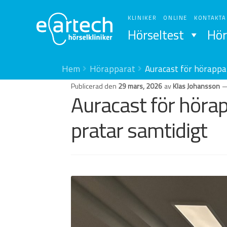
Hoppa
Hoppa
till
till
KLINIKER
ONLINE
KONTAKTA
navigering
innehåll
Hörseltest
Hör
Hem
Hörapparat
Auracast för hörappar
Publicerad den
29 mars, 2026
av
Klas Johansson
Auracast för hörap
pratar samtidigt