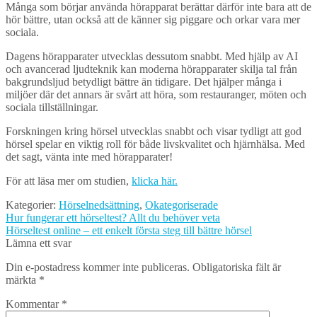
Många som börjar använda hörapparat berättar därför inte bara att de
hör bättre, utan också att de känner sig piggare och orkar vara mer
sociala.
Dagens hörapparater utvecklas dessutom snabbt. Med hjälp av AI
och avancerad ljudteknik kan moderna hörapparater skilja tal från
bakgrundsljud betydligt bättre än tidigare. Det hjälper många i
miljöer där det annars är svårt att höra, som restauranger, möten och
sociala tillställningar.
Forskningen kring hörsel utvecklas snabbt och visar tydligt att god
hörsel spelar en viktig roll för både livskvalitet och hjärnhälsa. Med
det sagt, vänta inte med hörapparater!
För att läsa mer om studien,
klicka här.
Kategorier:
Hörselnedsättning
,
Okategoriserade
Inläggsnavigering
Föregående
Hur fungerar ett hörseltest? Allt du behöver veta
inlägg:
Nästa
Hörseltest online – ett enkelt första steg till bättre hörsel
inlägg:
Lämna ett svar
Din e-postadress kommer inte publiceras.
Obligatoriska fält är
märkta
*
Kommentar
*