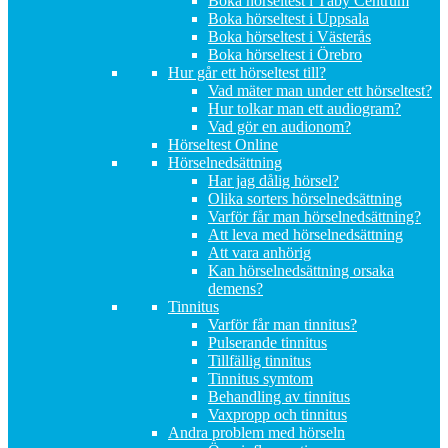
Boka hörseltest i Täby Centrum
Boka hörseltest i Uppsala
Boka hörseltest i Västerås
Boka hörseltest i Örebro
Hur går ett hörseltest till?
Vad mäter man under ett hörseltest?
Hur tolkar man ett audiogram?
Vad gör en audionom?
Hörseltest Online
Hörselnedsättning
Har jag dålig hörsel?
Olika sorters hörselnedsättning
Varför får man hörselnedsättning?
Att leva med hörselnedsättning
Att vara anhörig
Kan hörselnedsättning orsaka
demens?
Tinnitus
Varför får man tinnitus?
Pulserande tinnitus
Tillfällig tinnitus
Tinnitus symtom
Behandling av tinnitus
Vaxpropp och tinnitus
Andra problem med hörseln