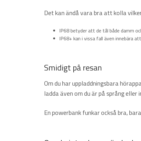
Det kan ändå vara bra att kolla vilke
IP68 betyder att de tål både damm och
IP68+ kan i vissa fall även innebära a
Smidigt på resan
Om du har uppladdningsbara hörappar
ladda även om du är på språng eller i
En powerbank funkar också bra, bara d