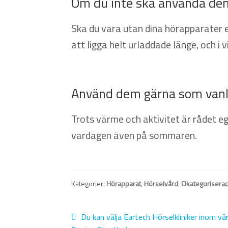
Om du inte ska använda dem
Ska du vara utan dina hörapparater e
att ligga helt urladdade länge, och i v
Använd dem gärna som vanl
Trots värme och aktivitet är rådet eg
vardagen även på sommaren.
Kategorier:
Hörapparat
,
Hörselvård
,
Okategorisera
Inläggsnavigering
Föregående
Du kan välja Eartech Hörselkliniker inom vård