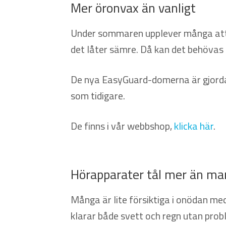
Mer öronvax än vanligt
Under sommaren upplever många att d
det låter sämre. Då kan det behövas 
De nya EasyGuard-domerna är gjorda 
som tidigare.
De finns i vår webbshop,
klicka här
.
Hörapparater tål mer än man
Många är lite försiktiga i onödan m
klarar både svett och regn utan prob