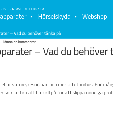
 OSS
OM OSS
MITT KONTO
apparater
Hörselskydd
Webshop
ater – Vad du behöver tänka på
—
Lämna en kommentar
parater – Vad du behöver 
nebär värme, resor, bad och mer tid utomhus. För mån
r som är bra att ha koll på för att slippa onödiga pro