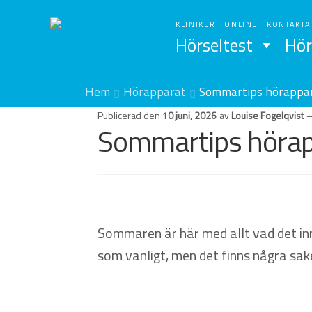
Hoppa
Hoppa
till
till
KLINIKER
ONLINE
KONTAKTA
Hörseltest
Hör
navigering
innehåll
Hem
Hörapparat
Sommartips hörappar
Publicerad den
10 juni, 2026
av
Louise Fogelqvist
Sommartips hörap
Sommaren är här med allt vad det in
som vanligt, men det finns några sake