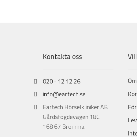
Kontakta oss
Vil
Om
020 - 12 12 26
Kon
info@eartech.se
Eartech Hörselkliniker AB
För
Gårdsfogdevägen 18C
Lev
168 67 Bromma
Int