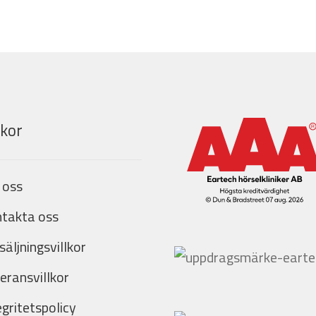
lkor
 oss
takta oss
säljningsvillkor
eransvillkor
egritetspolicy