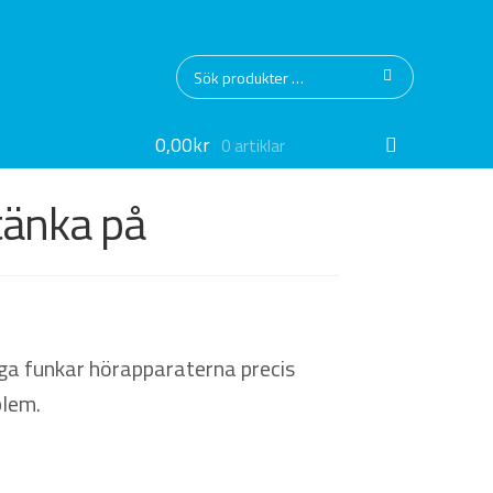
Sök
Sök
efter:
0,00
kr
0 artiklar
tänka på
ga funkar hörapparaterna precis
blem.