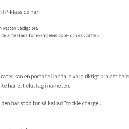
n IP-klass de har:
 vatten väldigt bra
tt de är testade för exempelvis pool- och saltvatten
ater kan en portabel laddare vara riktigt bra att ha
nte har ett eluttag i närheten.
en har stöd för så kallad “trickle charge”.