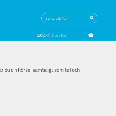
Sök
Sök
efter:
0,00
kr
0 artiklar
 du din hörsel samtidigt som tal och