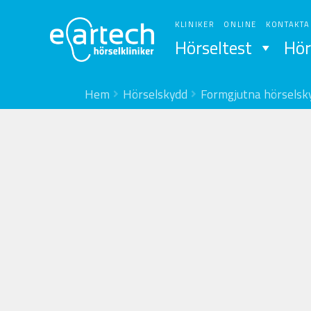
Hoppa
Hoppa
till
till
KLINIKER
ONLINE
KONTAKTA
navigering
innehåll
Hörseltest
Hör
Hem
Hörselskydd
Formgjutna hörselsk