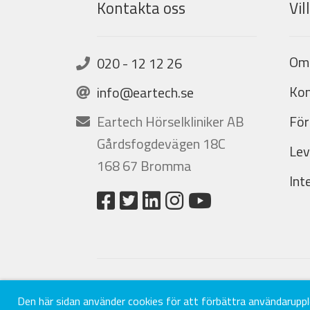
Kontakta oss
Vil
Om
020 - 12 12 26
Kon
info@eartech.se
Eartech Hörselkliniker AB
För
Gårdsfogdevägen 18C
Lev
168 67 Bromma
Int
Den här sidan använder cookies för att förbättra användarupplev