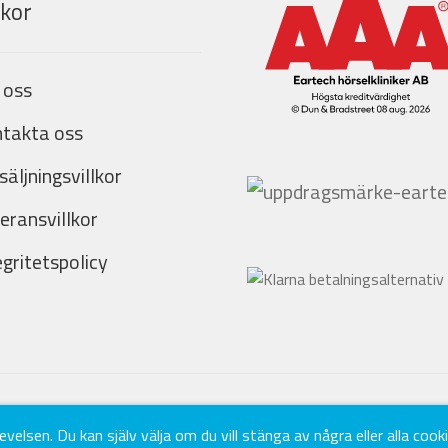
lkor
 oss
takta oss
säljningsvillkor
eransvillkor
egritetspolicy
elsen. Du kan själv välja om du vill stänga av några eller alla cook