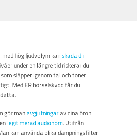
öer med hög ljudvolym kan
skada din
våer under en längre tid riskerar du
d som släpper igenom tal och toner
ktigt. Med ER hörselskydd får du
detta.
rm gör man
avgjutningar
av dina öron.
 en
legitimerad audionom
. Utifrån
 Man kan använda olika dämpningsfilter