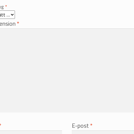
tyg
*
cension
*
*
E-post
*