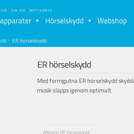
 OSS
OM OSS
MITT KONTO
apparater
Hörselskydd
Webshop
ydd
ER hörselskydd
ER hörselskydd
Med formgjutna ER hörselskydd skyddar
musik släpps igenom optimalt.
Artikelnr:
ER-hörselskydd