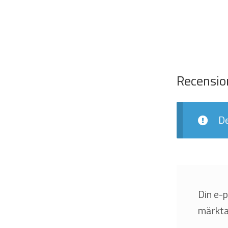
Recensio
De
Din e-
märkt