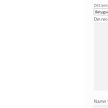
Ditt be
Din re
Namn