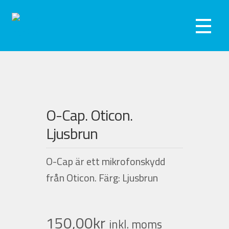
Hoppa
Hoppa
till
till
Meny
navigering
innehåll
Hörseltest
Hörapparater
O-Cap. Oticon.
Hörselskydd
Ljusbrun
Webshop
O-Cap är ett mikrofonskydd
Kliniker
från Oticon. Färg: Ljusbrun
Om oss
150,00
kr
inkl. moms
Kontakta oss