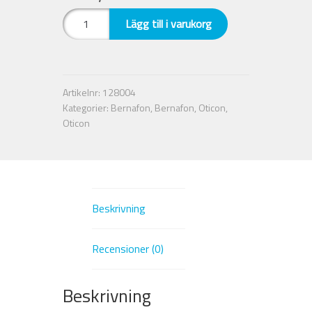
O-
Lägg till i varukorg
Nyheter
Cap.
Oticon.
Ljusbrun
Integritetspolicy
mängd
Artikelnr:
128004
Kategorier:
Bernafon
,
Bernafon
,
Oticon
,
Försäljningsvillkor
Oticon
Mitt konto
Beskrivning
Recensioner (0)
Beskrivning