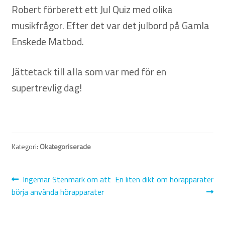
Robert förberett ett Jul Quiz med olika
musikfrågor. Efter det var det julbord på Gamla
Nyheter
Enskede Matbod.
Integritetspolicy
Jättetack till alla som var med för en
Försäljningsvillkor
supertrevlig dag!
Mitt konto
Kategori:
Okategoriserade
Inläggsnavigering
Föregående
Nästa
Ingemar Stenmark om att
En liten dikt om hörapparater
inlägg:
inlägg:
börja använda hörapparater