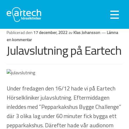
Hoppa
Hoppa
till
till
Meny
navigering
innehåll
Hörseltest
Publicerad den
17 december, 2022
av
Klas Johansson
—
Lämna
en kommentar
Julavslutning på Eartech
Hörapparater
Hörselskydd
Webshop
Under fredagen den 16/12 hade vi på Eartech
Kliniker
Hörselkliniker julavslutning. Eftermiddagen
inleddes med ”Pepparkakshus Bygge Challenge”
Om oss
där 3 olika lag under 60 minuter fick bygga ett
pepparkakshus. Därefter hade vår audionom
Kontakta oss