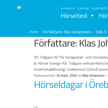
Hoppa
Hoppa
till
till
KLINIKER
ONLINE
KONTAKTA
Hörseltest
Hör
navigering
innehåll
Hem
Författare: Klas Johansson
Sida 3
Författare:
Klas J
VD Tidigare VD för hörapparat- och hörsels
& Hörsel Sverige AB. Tidigare verksamhetsche
smärtrehabilitering). Civilekonom (Umeå unive
Publicerad den
24 mars, 2024
av
Klas Johansson
Hörseldagar i Öre