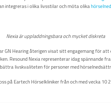
 integreras i olika livsstilar och möta olika
hörselned
Nexia är uppladdningsbara och mycket diskreta
r GN Hearing återigen visat sitt engagemang för att 
kniken. Resound Nexia representerar idag spännande fr
rbättra livskvaliteten för personer med hörselnedsättn
 oss på Eartech Hörselkliniker från och med vecka 10 