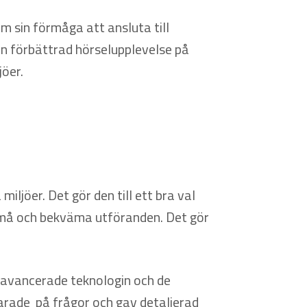
m sin förmåga att ansluta till
en förbättrad hörselupplevelse på
jöer.
ljöer. Det gör den till ett bra val
i små och bekväma utföranden. Det gör
n avancerade teknologin och de
rade på frågor och gav detaljerad