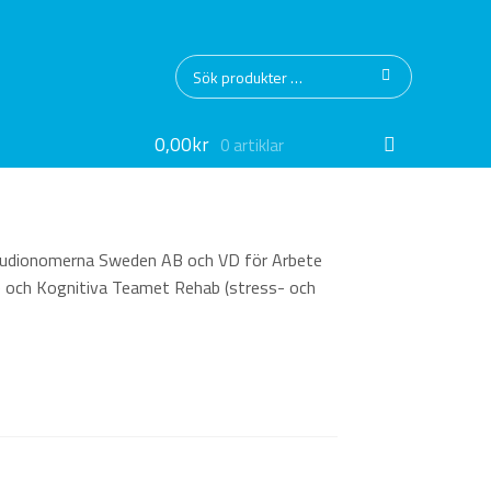
Sök
Sök
efter:
0,00
kr
0 artiklar
 Audionomerna Sweden AB och VD för Arbete
d) och Kognitiva Teamet Rehab (stress- och