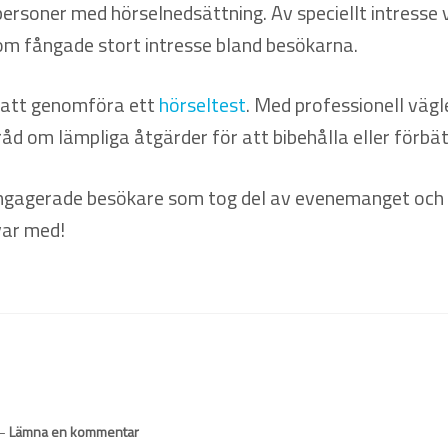
personer med hörselnedsättning. Av speciellt intresse 
som fångade stort intresse bland besökarna.
n att genomföra ett
hörseltest
. Med professionell vägl
råd om lämpliga åtgärder för att bibehålla eller förbät
ngagerade besökare som tog del av evenemanget och vis
 var med!
—
Lämna en kommentar