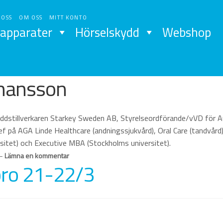
 OSS
OM OSS
MITT KONTO
apparater
Hörselskydd
Webshop
ohansson
kyddstillverkaren Starkey Sweden AB, Styrelseordförande/vVD för
f på AGA Linde Healthcare (andningssjukvård), Oral Care (tandvår
rsitet) och Executive MBA (Stockholms universitet).
—
Lämna en kommentar
bro 21-22/3